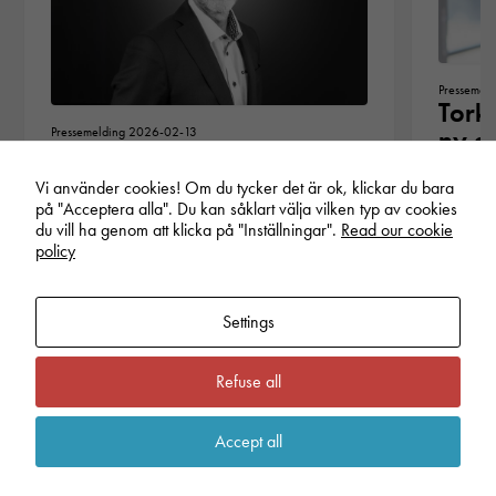
Pressemel
Torke
Pressemelding 2026-02-13
ny a
Invitasjon til
direk
presentasjonen av
Vi använder cookies! Om du tycker det är ok, klickar du bara
Torkel S
Inissions årsrapport 2025
på "Acceptera alla". Du kan såklart välja vilken typ av cookies
administ
du vill ha genom att klicka på "Inställningar".
Read our cookie
Inission AB publiserer sin årsresultatmelding
policy
for 2025 den 19. februar…
Settings
Refuse all
Accept all