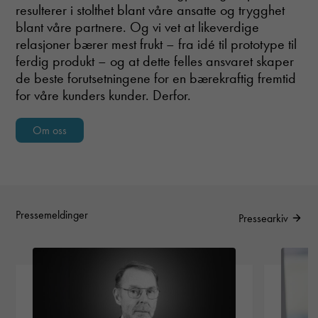
resulterer i stolthet blant våre ansatte og trygghet
during your
visit. If you
blant våre partnere.
Og vi vet at likeverdige
refuse these
relasjoner bærer mest frukt – fra idé til prototype til
cookies,
ferdig produkt – og at dette felles ansvaret skaper
some
functionality
de beste forutsetningene for en bærekraftig fremtid
will
for våre kunders kunder. Derfor.
disappear
from the
website.
Om oss
Pressemeldinger
Pressearkiv