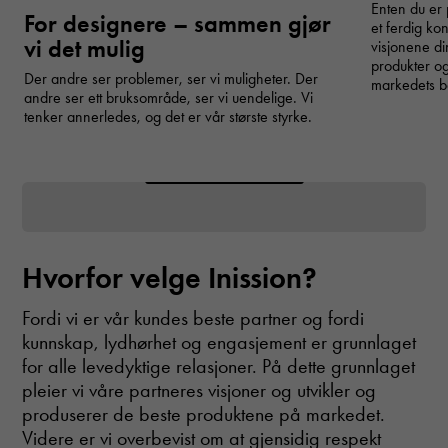
to function.
Enten du er p
For designere – sammen gjør
et ferdig ko
vi det mulig
visjonene din
produkter og
Statistics
Der andre ser problemer, ser vi muligheter. Der
markedets be
In order for
Your settings may be preventing you from seeing this
andre ser ett bruksområde, ser vi uendelige. Vi
us to
content. Most likely you have Experience turned off.
tenker annerledes, og det er vår største styrke.
improve the
website's
Review your settings
functionality
and
structure,
based on
how the
website is
Hvorfor velge Inission?
used.
Fordi vi er vår kundes beste partner og fordi
kunnskap, lydhørhet og engasjement er grunnlaget
Experience
for alle levedyktige relasjoner.
På dette grunnlaget
In order for
our website
pleier vi våre partneres visjoner og utvikler og
to perform as
produserer de beste produktene på markedet.
well as
Videre er vi overbevist om at gjensidig respekt
possible