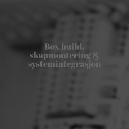
Box build,
skapmontering &
systemintegrasjon