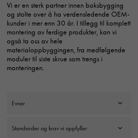
Vi er en sterk partner innen boksbygging
og stolte over å ha verdensledende OEM-
kunder i mer enn 30 år.
I tillegg til komplett
montering av ferdige produkter, kan vi
også ta oss av hele
materialoppbyggingen, fra medfølgende
moduler til siste skrue som trengs i
monteringen.
Necessary
These
cookies are
not optional.
Evner
They are
needed for
Vis
the website
to function.
Standarder og krav vi oppfyller
Vis