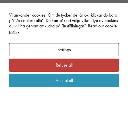
Statistics
In order for
us to
Vi använder cookies! Om du tycker det är ok, klickar du bara
improve the
på "Acceptera alla". Du kan såklart välja vilken typ av cookies
website's
du vill ha genom att klicka på "Inställningar".
Read our cookie
functionality
policy
and
structure,
based on
Settings
how the
website is
used.
Refuse all
Accept all
Experience
In order for
our website
to perform as
well as
possible
during your
visit. If you
refuse these