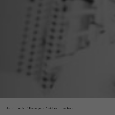
Start
/
Tjenester
/
Produksjon
/
Produksjon – Box build