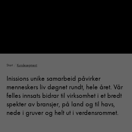
Necessary
These
cookies are
not optional.
They are
needed for
the website
Start
/
Kundesegment
to function.
Inissions unike samarbeid påvirker
menneskers liv døgnet rundt, hele året. Vår
Statistics
In order for
felles innsats bidrar til virksomhet i et bredt
us to
spekter av bransjer, på land og til havs,
improve the
website's
nede i gruver og helt ut i verdensrommet.
functionality
and
structure,
based on