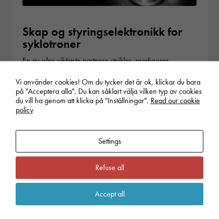
Skap og styringselektronikk for
syklotroner
En av våre viktigste partnere utvikler, produserer,
installerer og server…
Vi använder cookies! Om du tycker det är ok, klickar du bara
på "Acceptera alla". Du kan såklart välja vilken typ av cookies
du vill ha genom att klicka på "Inställningar".
Read our cookie
policy
Settings
Refuse all
Kommunikasjonsløsninger for
spesialoperasjoner
Accept all
Vår gjetning er at du aldri vil legge merke til…