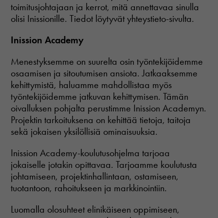
toimitusjohtajaan ja kerrot, mitä annettavaa sinulla
olisi Inissionille. Tiedot löytyvät yhteystieto-sivulta.
Inission Academy
Menestyksemme on suurelta osin työntekijöidemme
osaamisen ja sitoutumisen ansiota. Jatkaaksemme
kehittymistä, haluamme mahdollistaa myös
työntekijöidemme jatkuvan kehittymisen. Tämän
oivalluksen pohjalta perustimme Inission Academyn.
Projektin tarkoituksena on kehittää tietoja, taitoja
sekä jokaisen yksilöllisiä ominaisuuksia.
Inission Academy-koulutusohjelma tarjoaa
jokaiselle jotakin opittavaa. Tarjoamme koulutusta
johtamiseen, projektinhallintaan, ostamiseen,
tuotantoon, rahoitukseen ja markkinointiin.
Luomalla olosuhteet elinikäiseen oppimiseen,