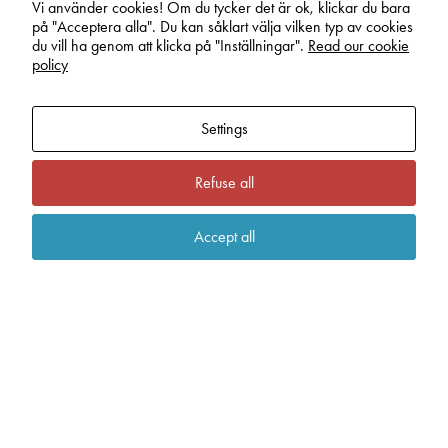
Vis
Vi använder cookies! Om du tycker det är ok, klickar du bara
på "Acceptera alla". Du kan såklart välja vilken typ av cookies
Experience
du vill ha genom att klicka på "Inställningar".
Read our cookie
Typiske aktiviteter som eget
In order for
policy
prosjekt
our website
Vis
to perform as
well as
Settings
possible
during your
visit. If you
Refuse all
refuse these
cookies,
some
Accept all
functionality
will
disappear
from the
website.