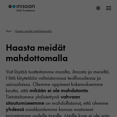
Start
/
Haasta meidät mahdottomalla
Haasta meidät
mahdottomalla
Voit löytää tuotteitamme maalta, ilmasta ja mereltä.
Niitä käytetään valmistavassa teollisuudessa ja
sairaaloissa. Olemme oppineet kokemuksemme
kautta, että
mikään ei ole mahdotonta
.
Tietotaitomme yhdistettynä
vahvaan
sitoutumiseemme
on mahdollistanut
,
että olemme
yhdessä
asiakkaidemme kanssa nostaneet
tarjontamme uudelle tasolle. Meille kyse ei ole vain