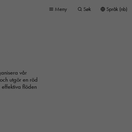
Meny
Søk
Språk (nb)
rganisera vår
 och utgör en röd
 effektiva flöden