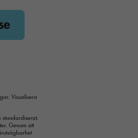
gar. Visualisera
ta standardiserat.
fter. Genom att
örutsägbarhet