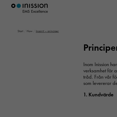
Start
/
How
/
Inspirit – principer
Principer
Inom Inission har
verksamhet för a
tråd. Från vår fö
som levererar det
1. Kundvärde