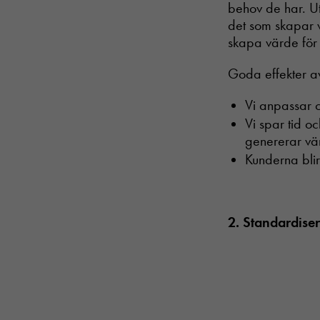
behov de har. Ut
det som skapar vä
skapa värde för k
Goda effekter av
Vi anpassar o
Vi spar tid o
genererar vä
Kunderna blir
2. Standardiser