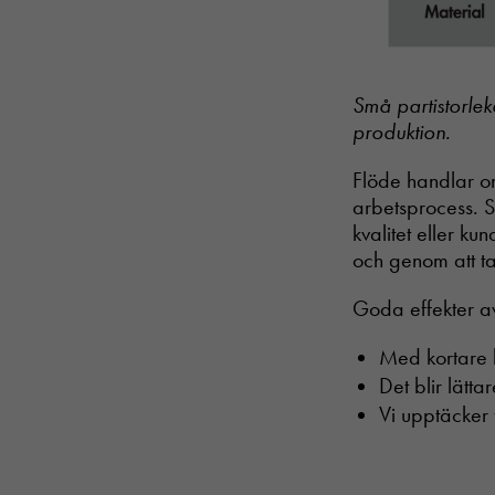
Små partistorle
produktion.
Flöde handlar om 
arbetsprocess. S
kvalitet eller ku
och genom att ta 
Goda effekter av
Med kortare l
Det blir lätta
Vi upptäcker