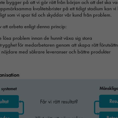
ete bygger på att vi gör rätt från början och att det ska var
uppmärksamma kvalitetsbrister på ett tidigt stadium kan vi
igt som vi spar tid och skyddar vår kund från problem.
Experience
In order for
our website
 att arbeta enligt denna princip:
to perform as
well as
e lösa problem innan de hunnit växa sig stora
possible
trygghet för medarbetaren genom att skapa rätt förutsättn
during your
visit. If you
r nöjdare med säkrare leveranser och bättre produkter
refuse these
cookies,
some
functionality
anisation
will
disappear
from the
website.