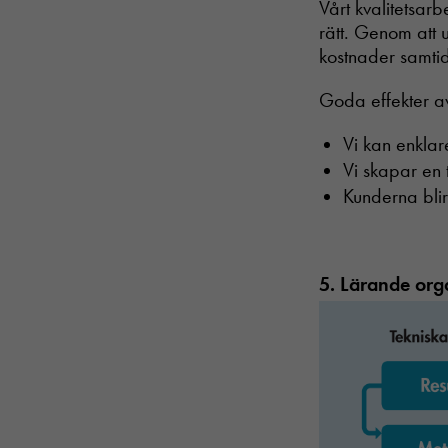
Vårt kvalitetsarb
rätt. Genom att 
kostnader samtid
Goda effekter av
Vi kan enklar
Vi skapar en 
Kunderna bli
5. Lärande org