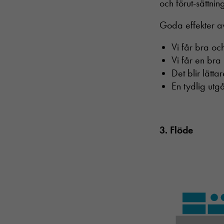
och förut-sättni
Goda effekter av
Vi får bra oc
Vi får en bra
Det blir lätta
En tydlig utg
3. Flöde