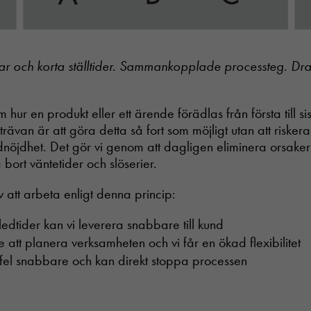
kar och korta ställtider. Sammankopplade processteg. D
hur en produkt eller ett ärende förädlas från första till sis
trävan är att göra detta så fort som möjligt utan att riske
ndnöjdhet. Det gör vi genom att dagligen eliminera orsaker t
bort väntetider och slöserier.
 att arbeta enligt denna princip:
edtider kan vi leverera snabbare till kund
re att planera verksamheten och vi får en ökad flexibilitet
 fel snabbare och kan direkt stoppa processen