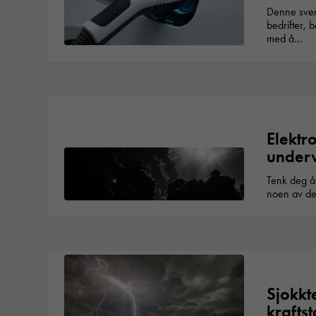
Denne sven
bedrifter, 
med å…
Elektr
under
Tenk deg å
noen av d
Sjokkt
krafts