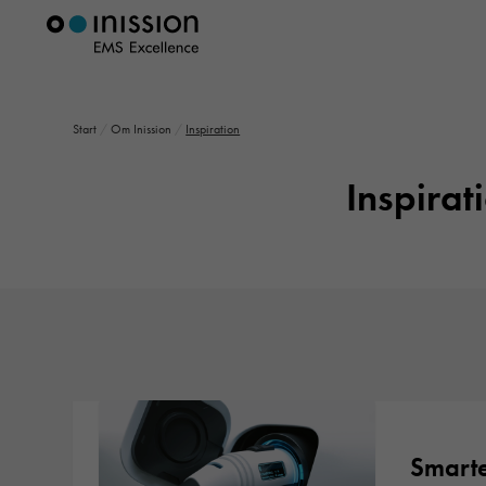
Start
/
Om Inission
/
Inspiration
Inspirat
Smarte