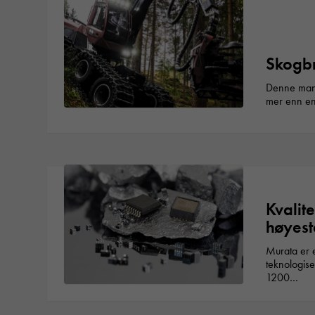
Skogb
Denne mang
mer enn e
Kvalit
høyeste
Murata er e
teknologise
1200…