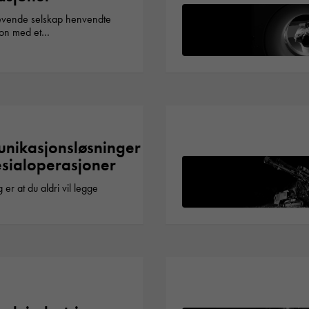
revende selskap henvendte
ssion med et…
nikasjonsløsninger
esialoperasjoner
 er at du aldri vil legge