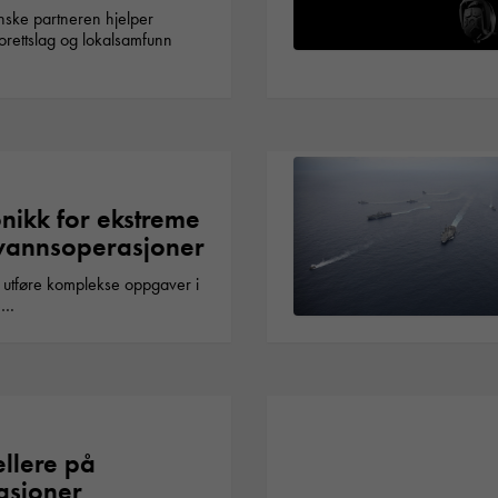
ske partneren hjelper
borettslag og lokalsamfunn
onikk for ekstreme
vannsoperasjoner
 utføre komplekse oppgaver i
e…
ellere på
tasjoner