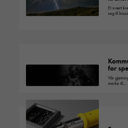
Et svært k
seg til lni
Kommu
for sp
Vår gjetning
merke til…