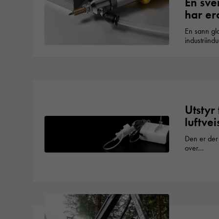
En sve
har er
En sann glo
industriind
Utstyr 
luftve
Den er der 
over…