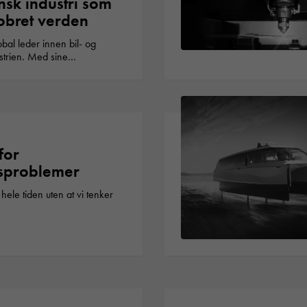
nsk industri som
obret verden
bal leder innen bil- og
ustrien. Med sine…
for
isproblemer
hele tiden uten at vi tenker
Necessary
These