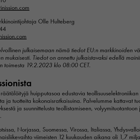
 10
inission.com
rkkinointijohtaja Olle Hulteberg
 44
nission.com
elvollinen julkaisemaan nämä tiedot EU:n markkinoiden vä
Pakollinen
n mukaisesti.
Tiedot on annettu julkaistavaksi edellä mainit
Nämä
en toimesta 19.2.2023 klo 08:00 CET.
evästeet eivät
ole
ssionista
valinnaisia.
Niitä tarvitaan
verkkosivuston
a räätälöityjä huipputasoa edustavia teollisuuselektroniika
toimintaan.
ita ja tuotteita kokonaisratkaisuina. Palvelumme kattavat tu
ksestä ja suunnittelusta teollistamiseen, volyymituotantoon 
.
Tilastot
In order for
uotsissa, Norjassa, Suomessa, Virossa, Italiassa, Yhdysvallo
us to
naisliikevaihto viimeisten 12 kuukauden aikana oli 1,7 milj
improve the