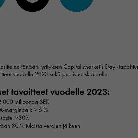
tus esittelee tänään, yrityksen Capital Market’s Day -tapah
oitteet vuodelle 2023 sekä puolivuotiskaudelle:
set tavoitteet vuodelle 2023:
 2 000 miljoonaa SEK
TA-marginaali: > 6 %
saste: >30%
tään 30 % tuloista verojen jälkeen