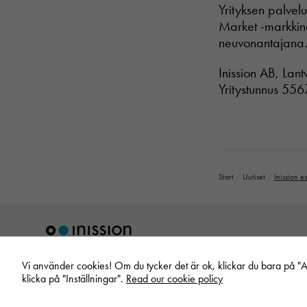
Yrityksen palvel
Market -markkina
neuvonantajana. 
Inission AB, Lan
Yritystunnus 55
Start
/
Uutiset
/
Inission e
Vi använder cookies! Om du tycker det är ok, klickar du bara på "Acc
klicka på "Inställningar".
Read our cookie policy