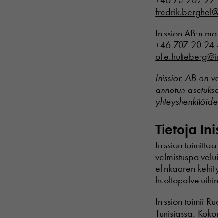
+46 73 202 22
fredrik.berghel@
Inission AB:n ma
+46 707 20 24
olle.hulteberg@i
Inission AB on v
annetun asetukse
yhteyshenkilöid
Tietoja Ini
Inission toimitta
valmistuspalvelu
elinkaaren kehity
huoltopalveluihin
Inission toimii R
Tunisiassa. Koko