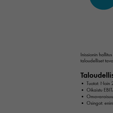
Inissionin halli
taloudelliset tav
Taloudelli
Tuotot: Noin
Oikaistu EBI
Omavaraisuu
Osingot: enin