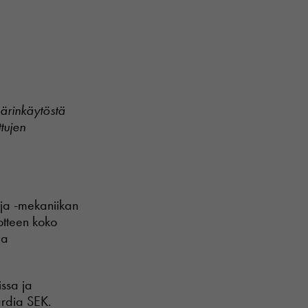
ärinkäytöstä
tujen
n ja -mekaniikan
otteen koko
ja
issa ja
ardia SEK.