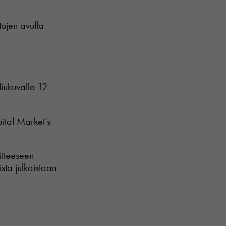
tojen avulla
liukuvalla 12
pital Market’s
oitteeseen
ista julkaistaan