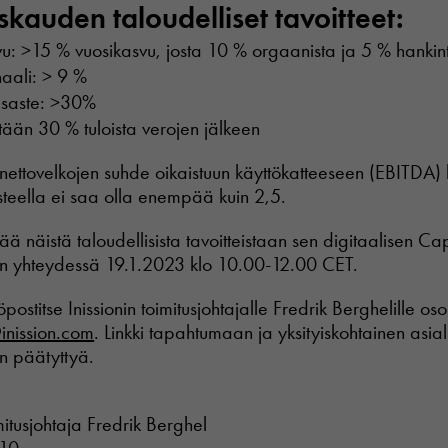
skauden taloudelliset tavoitteet:
vu: >15 % vuosikasvu, josta 10 % orgaanista ja 5 % hankin
aali: > 9 %
saste: >30%
tään 30 % tuloista verojen jälkeen
i nettovelkojen suhde oikaistuun käyttökatteeseen (EBITDA) 
teella ei saa olla enempää kuin 2,5.
isää näistä taloudellisista tavoitteistaan sen digitaalisen Ca
 yhteydessä 19.1.2023 klo 10.00-12.00 CET.
postitse Inissionin toimitusjohtajalle Fredrik Berghelille os
inission.com
. Linkki tapahtumaan ja yksityiskohtainen asial
an päätyttyä.
mitusjohtaja Fredrik Berghel