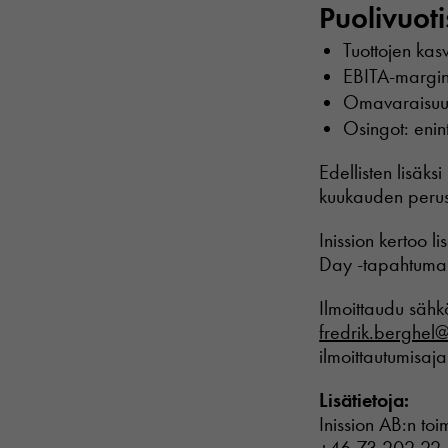
Puolivuoti
Tuottojen kas
EBITA-margin
Omavaraisuu
Osingot: enin
Edellisten lisäks
kuukauden perus
Inission kertoo l
Day -tapahtuman
Ilmoittaudu sähkö
fredrik.berghel@
ilmoittautumisaj
Lisätietoja:
Inission AB:n toi