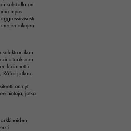
en kohdalla on
Olemme myös
aggressiivisesti
armojen aikojen
uselektroniikan
apainottaakseen
den käännettä
n, Rååd jatkaa.
teetti on nyt
ee hintoja, jotka
markkinoiden
esti