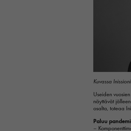
Kuvassa Inissio
Useiden vuosien
näyttävät jällee
osalta, toteaa In
Paluu pandemia
– Komponenttimar