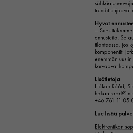
sähköajoneuvojen
trendit ohjaavat 
Hyvät ennustee
– Suosittelemme
ennusteita. Se a
tilanteessa, jos
komponentit, jotk
enemmän uusiin 
korvaavat kompo
Lisätietoja
Håkan Rååd, Str
hakan.raad@ini
+46 761 11 05 
Lue lisää palv
Elektroniikan so