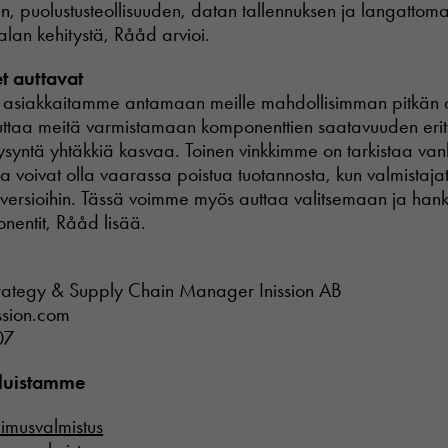
, puolustusteollisuuden, datan tallennuksen ja langattoma
alan kehitystä, Rååd arvioi.
t auttavat
 asiakkaitamme antamaan meille mahdollisimman pitkän a
Pakollinen
uttaa meitä varmistamaan komponenttien saatavuuden erityi
Nämä
evästeet eivät
 kysyntä yhtäkkiä kasvaa. Toinen vinkkimme on tarkistaa v
ole
a voivat olla vaarassa poistua tuotannosta, kun valmistajat
valinnaisia.
versioihin. Tässä voimme myös auttaa valitsemaan ja han
Niitä tarvitaan
nentit, Rååd lisää.
verkkosivuston
toimintaan.
ategy & Supply Chain Manager Inission AB
Tilastot
ssion.com
In order for
07
us to
improve the
eluistamme
website's
functionality
and
pimusvalmistus
structure,