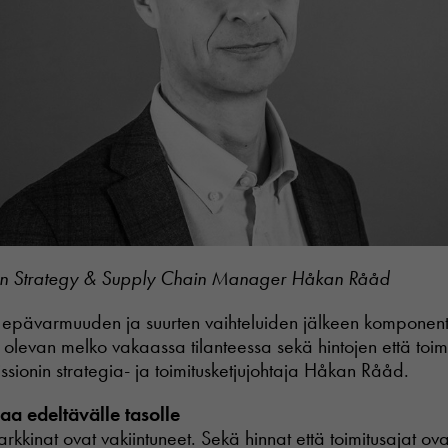
nin Strategy & Supply Chain Manager Håkan Rååd
 epävarmuuden ja suurten vaihteluiden jälkeen komponent
n olevan melko vakaassa tilanteessa sekä hintojen että toim
issionin strategia- ja toimitusketjujohtaja Håkan Rååd.
a edeltävälle tasolle
kkinat ovat vakiintuneet. Sekä hinnat että toimitusajat ov