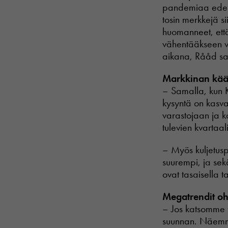
pandemiaa edelt
tosin merkkejä s
huomanneet, että 
vähentääkseen va
aikana, Rååd s
Markkinan kää
– Samalla, kun K
kysyntä on kasva
varastojaan ja k
tulevien kvartaa
– Myös kuljetusp
suurempi, ja sek
ovat tasaisella t
Megatrendit ohj
– Jos katsomme 
suunnan. Näemme 