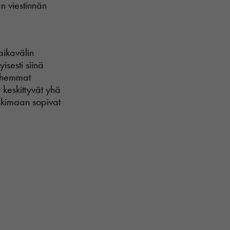
n viestinnän
ikavälin
sesti siinä
anhemmat
 keskittyvät yhä
kkimaan sopivat