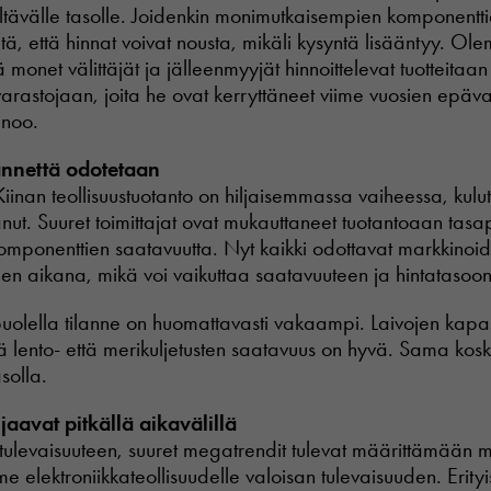
ävälle tasolle. Joidenkin monimutkaisempien komponentti
iitä, että hinnat voivat nousta, mikäli kysyntä lisääntyy. 
monet välittäjät ja jälleenmyyjät hinnoittelevat tuotteitaan 
rastojaan, joita he ovat kerryttäneet viime vuosien epäv
anoo.
nnettä odotetaan
iinan teollisuustuotanto on hiljaisemmassa vaiheessa, kulut
nut. Suuret toimittajat ovat mukauttaneet tuotantoaan tas
omponenttien saatavuutta. Nyt kaikki odottavat markkinoi
lien aikana, mikä voi vaikuttaa saatavuuteen ja hintatasoo
uolella tilanne on huomattavasti vakaampi. Laivojen kapasi
ä lento- että merikuljetusten saatavuus on hyvä. Sama kosk
asolla.
aavat pitkällä aikavälillä
tulevaisuuteen, suuret megatrendit tulevat määrittämään 
elektroniikkateollisuudelle valoisan tulevaisuuden. Erityis