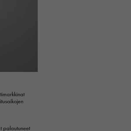
timarkkinat
itusaikojen
at palautuneet