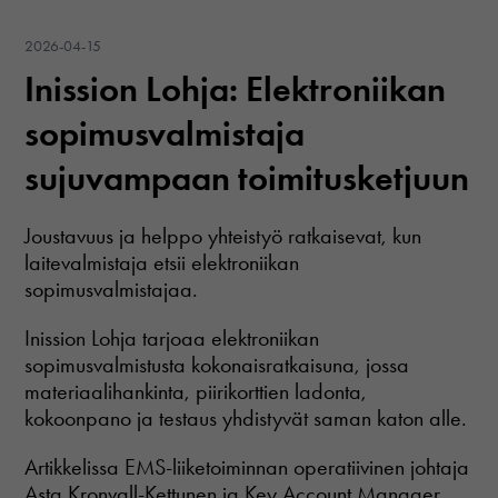
how the
website is
used.
2026-04-15
Inission Lohja: Elektroniikan
Kokemus
sopimusvalmistaja
Jotta
verkkosivustomme
sujuvampaan toimitusketjuun
toimisi
mahdollisimman
hyvin vierailusi
Joustavuus ja helppo yhteistyö ratkaisevat, kun
aikana. Jos
laitevalmistaja etsii elektroniikan
hylkäät nämä
sopimusvalmistajaa.
evästeet, osa
verkkosivun
toiminnoista
Inission Lohja tarjoaa elektroniikan
katoaa.
sopimusvalmistusta kokonaisratkaisuna, jossa
materiaalihankinta, piirikorttien ladonta,
kokoonpano ja testaus yhdistyvät saman katon alle.
Artikkelissa EMS-liiketoiminnan operatiivinen johtaja
Asta Kronvall-Kettunen ja Key Account Manager