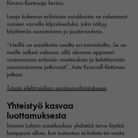
Kimmo Kortesoja kertoo.
Laaja kokemus erilaisista asiakkaista on rakentunut
vuosien varrella kilpailueduksi, joka näkyy
käytännön osaamisena ja joustavuutena.
”Meillä on asiakkaita useilta eri toimialoilta. Se on
meille selkeä vahvuus, sillä olemme oppineet
vastaamaan erilaisiin vaatimuksiin ja kehittämään
osaamistamme jatkuvasti”, Asta Kronvall-Kettunen
jatkaa.
Tutustu elektroniikan sopimusvalmistukseen
Yhteistyö kasvaa
luottamuksesta
Inission Lohjan asiakkuuksia yhdistää tarve löytää
kumppani silloin, kun tuotantoa ei haluta tai voida