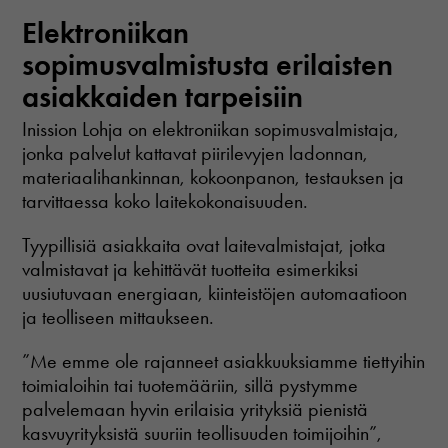
Elektroniikan
sopimusvalmistusta erilaisten
asiakkaiden tarpeisiin
Inission Lohja on elektroniikan sopimusvalmistaja,
jonka palvelut kattavat piirilevyjen ladonnan,
materiaalihankinnan, kokoonpanon, testauksen ja
tarvittaessa koko laitekokonaisuuden.
Tyypillisiä asiakkaita ovat laitevalmistajat, jotka
valmistavat ja kehittävät tuotteita esimerkiksi
uusiutuvaan energiaan, kiinteistöjen automaatioon
ja teolliseen mittaukseen.
”Me emme ole rajanneet asiakkuuksiamme tiettyihin
toimialoihin tai tuotemääriin, sillä pystymme
palvelemaan hyvin erilaisia yrityksiä pienistä
kasvuyrityksistä suuriin teollisuuden toimijoihin”,