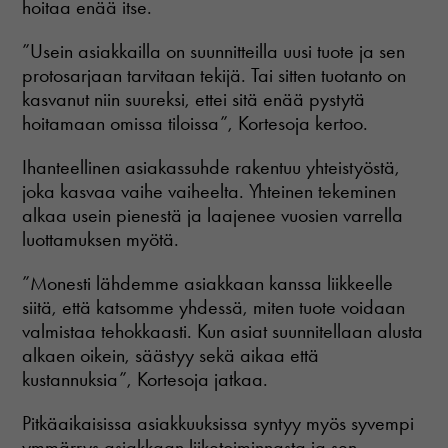
hoitaa enää itse.
”Usein asiakkailla on suunnitteilla uusi tuote ja sen
protosarjaan tarvitaan tekijä. Tai sitten tuotanto on
kasvanut niin suureksi, ettei sitä enää pystytä
hoitamaan omissa tiloissa”, Kortesoja kertoo.
Ihanteellinen asiakassuhde rakentuu yhteistyöstä,
joka kasvaa vaihe vaiheelta. Yhteinen tekeminen
alkaa usein pienestä ja laajenee vuosien varrella
luottamuksen myötä.
”Monesti lähdemme asiakkaan kanssa liikkeelle
siitä, että katsomme yhdessä, miten tuote voidaan
valmistaa tehokkaasti. Kun asiat suunnitellaan alusta
alkaen oikein, säästyy sekä aikaa että
kustannuksia”, Kortesoja jatkaa.
Pitkäaikaisissa asiakkuuksissa syntyy myös syvempi
ymmärrys asiakkaan liiketoiminnasta ja sen