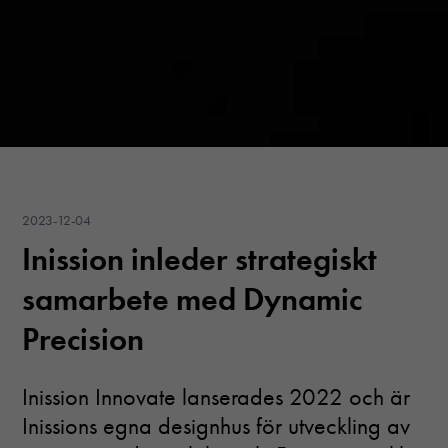
2023-12-04
Inission inleder strategiskt
samarbete med Dynamic
Precision
Nödvändiga
Dessa cookies
Inission Innovate lanserades 2022 och är
går inte att
välja bort. De
Inissions egna designhus för utveckling av
behövs för att