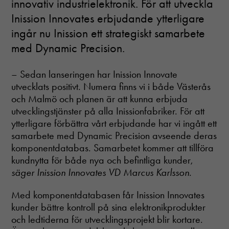
innovativ industrielektronik. För att utveckla
hemsidan
över huvud
Inission Innovates erbjudande ytterligare
taget ska
ingår nu Inission ett strategiskt samarbete
fungera.
med Dynamic Precision.
Statistik
– Sedan lanseringen har Inission Innovate
In order for
utvecklats positivt. Numera finns vi i både Västerås
us to
improve the
och Malmö och planen är att kunna erbjuda
website's
utvecklingstjänster på alla Inissionfabriker. För att
functionality
ytterligare förbättra vårt erbjudande har vi ingått ett
and
samarbete med Dynamic Precision avseende deras
structure,
based on
komponentdatabas. Samarbetet kommer att tillföra
how the
kundnytta för både nya och befintliga kunder,
website is
säger Inission Innovates VD Marcus Karlsson.
used.
Med komponentdatabasen får Inission Innovates
kunder bättre kontroll på sina elektronikprodukter
Upplevelse
och ledtiderna för utvecklingsprojekt blir kortare.
För att vår
hemsida ska