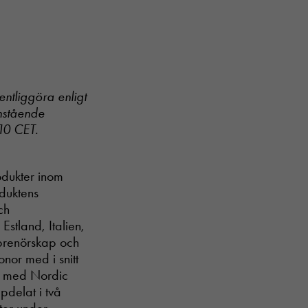
entliggöra enligt
nstående
.10 CET.
rodukter inom
oduktens
ch
Estland, Italien,
eprenörskap och
onor med i snitt
et med Nordic
pdelat i två