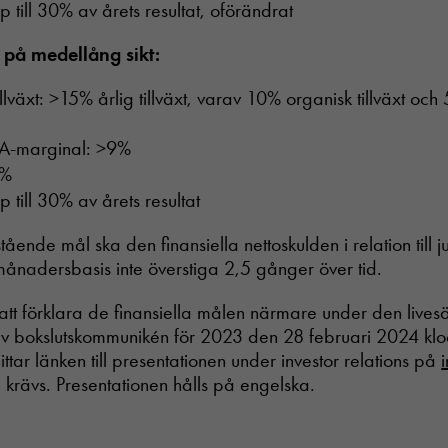
p till 30% av årets resultat, oförändrat
 på medellång sikt:
llväxt: >15% årlig tillväxt, varav 10% organisk tillväxt o
TA-marginal: >9%
0%
 till 30% av årets resultat
anstående mål ska den finansiella nettoskulden i relation till
ånadersbasis inte överstiga 2,5 gånger över tid.
att förklara de finansiella målen närmare under den live
av bokslutskommunikén för 2023 den 28 februari 2024 kl
ttar länken till presentationen under investor relations på
 krävs. Presentationen hålls på engelska.