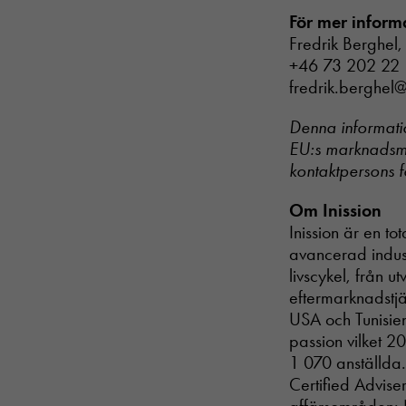
För mer inform
Fredrik Berghel,
+46 73 202 22
fredrik.berghel@
Denna informatio
EU:s marknadsmi
kontaktpersons f
Om Inission
Inission är en t
avancerad indust
livscykel, från u
eftermarknadstjän
USA och Tunisien
passion vilket 20
1 070 anställda
Certified Advise