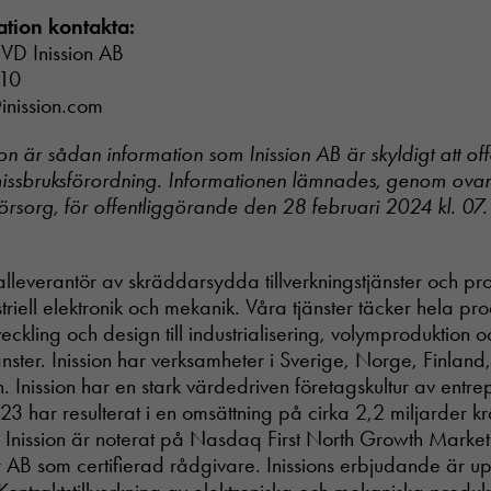
ation kontakta:
 VD Inission AB
 10
inission.com
n är sådan information som Inission AB är skyldigt att off
ssbruksförordning. Informationen lämnades, genom ova
örsorg, för offentliggörande den 28 februari 2024 kl. 07
otalleverantör av skräddarsydda tillverkningstjänster och p
riell elektronik och mekanik. Våra tjänster täcker hela pr
tveckling och design till industrialisering, volymproduktion o
ster. Inission har verksamheter i Sverige, Norge, Finland, 
. Inission har en stark värdedriven företagskultur av entr
23 har resulterat i en omsättning på cirka 2,2 miljarder kr
. Inission är noterat på Nasdaq First North Growth Mark
r AB som certifierad rådgivare. Inissions erbjudande är up