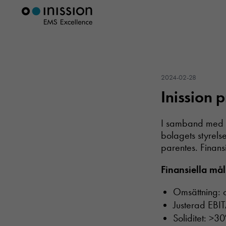
2024-02-28
Inission 
I samband med I
bolagets styrel
parentes. Finans
Finansiella må
Omsättning:
Justerad EBI
Soliditet: >3