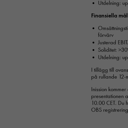
Utdelning: up
Finansiella mål
Omsättningsti
förvärv
Justerad EBI
Soliditet: >3
Utdelning: upp
I tillägg till ov
på rullande 12-m
Inission kommer 
presentationen 
10.00 CET. Du hi
OBS registrering