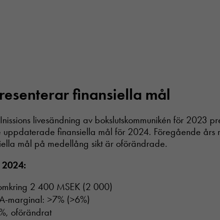
presenterar finansiella mål
nissions livesändning av bokslutskommunikén för 2023 pr
se uppdaterade finansiella mål för 2024. Föregående års
iella mål på medellång sikt är oförändrade.
l 2024:
 omkring 2 400 MSEK (2 000)
TA-marginal: >7% (>6%)
0%, oförändrat