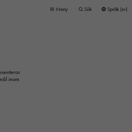
Meny
Sök
Språk (sv)
esenterar
 mål inom