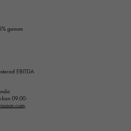
ch 5% genom
 justerad EBITDA
sända
ockan 09.00-
inission.com
.