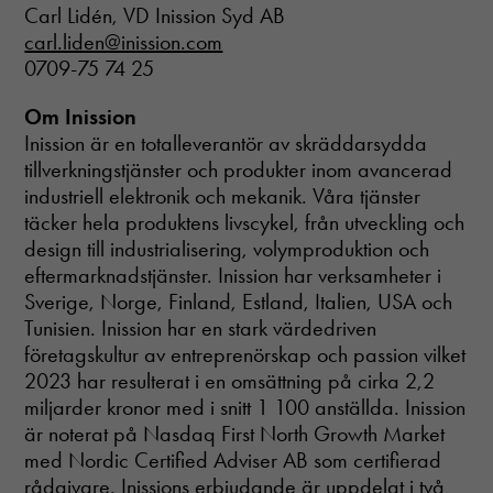
Carl Lidén, VD Inission Syd AB
carl.liden@inission.com
0709-75 74 25
Om Inission
Inission är en totalleverantör av skräddarsydda
tillverkningstjänster och produkter inom avancerad
Nödvändiga
industriell elektronik och mekanik. Våra tjänster
Dessa cookies
täcker hela produktens livscykel, från utveckling och
går inte att
välja bort. De
design till industrialisering, volymproduktion och
behövs för att
eftermarknadstjänster. Inission har verksamheter i
hemsidan
Sverige, Norge, Finland, Estland, Italien, USA och
över huvud
taget ska
Tunisien. Inission har en stark värdedriven
fungera.
företagskultur av entreprenörskap och passion vilket
2023 har resulterat i en omsättning på cirka 2,2
miljarder kronor med i snitt 1 100 anställda. Inission
Statistik
är noterat på Nasdaq First North Growth Market
In order for
med Nordic Certified Adviser AB som certifierad
us to
improve the
rådgivare. Inissions erbjudande är uppdelat i två