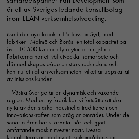
samarbetspartner Part Development som
är ett av Sveriges ledande konsultbolag
inom LEAN verksamhetsutveckling.
Med den nya fabriken får Inission Syd, med
fabriker i Malmö och Borås, en total kapacitet på
över 10 500 kvm och fyra ytmonteringslinor.
Fabrikerna har ett väl utvecklat samarbete och
därmed skapas både en stark redundans och
kontinuitet i affärsverksamheten, vilket är uppskattat
av Inissions kunder.
– Västra Sverige är en dynamisk och växande
region. Med en ny fabrik kan vi fortsätta att dra
nytta av den starka industriella traditionen och
innovationskraften som präglar området. Under de
senaste åren har vi arbetat hårt och gjort
omfattande maskininvesteringar. Dessa
kompletteras nu med nya teknikområden som