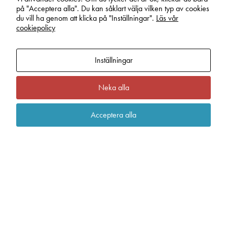
Statistik
än så här.
Ytterligare ett exempel på ett
på "Acceptera alla". Du kan såklart välja vilken typ av cookies
In order for
du vill ha genom att klicka på "Inställningar".
Läs vår
framgångsrikt samarbete där lnission ansvarar för
us to
cookiepolicy
improve the
tillverkningen av alla kretskort.
website's
functionality
and
Inställningar
structure,
based on
Neka alla
how the
website is
used.
Acceptera alla
Upplevelse
För att vår
hemsida ska
prestera så
bra som
möjligt
under ditt
besök. Om
du nekar