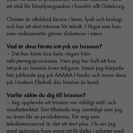
ett stöd för försäljningssidan i framför allt Göteborg.
Christer är utbildad lärare i kemi, fysik och biologi
och har ett stort intresse för teknik. Något som han
som radioamatör gärna diskuterar i etern.
Vad är dina första intryck av Inission?
– Det har känts bra hela vägen från
rekryteringsprocessen. Men jag har haft ett bra
intryck av Inission även tidigare. Innan jag började
här jobbade jag på AAAAA Nordic och innan dess
på Modern Elteknik där Inission är kund.
Varför sökte du dig till Inission?
– Jag upplevde att Inission var väldigt mål- och
resultatinriktat. Det tilltalade mig samtidigt som jag
nu även får se produkterna. För mig som
teknikintresserad är det ett stort plus. Nu ser jag
med spänning fram emot att få delta i arbetet med