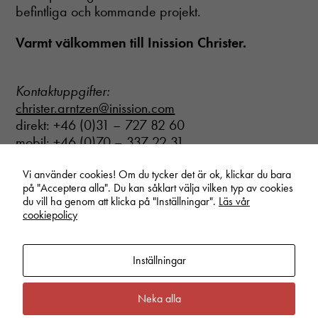
befintliga och kommande projekt.
Varmt välkommen till Inission Christer.
Kontaktuppgifter:
christer.arntzen@inission.com
direkt: +46 (0)31 – 727 82 60
mobil: +46 (0)70 – 337 22 31
Vi använder cookies! Om du tycker det är ok, klickar du bara
på "Acceptera alla". Du kan såklart välja vilken typ av cookies
du vill ha genom att klicka på "Inställningar".
Läs vår
Start
/
Nyheter
/
Christer Arntzen ny inköpsansvarig på Inission Göteborg
cookiepolicy
Nödvändiga
Inställningar
Dessa cookies
går inte att
Linkedin
Vimeo
Youtube
välja bort. De
Neka alla
behövs för att
Privacy policy