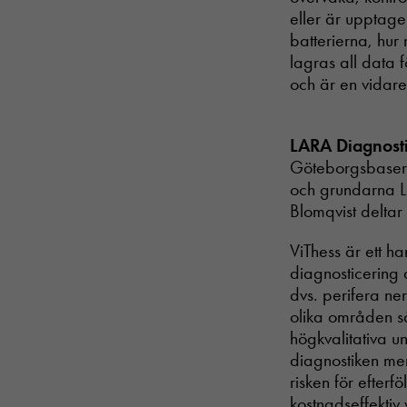
eller är upptag
batterierna, hur 
lagras all data 
och är en vidar
LARA Diagnosti
Göteborgsbasera
och grundarna L
Blomqvist deltar
ViThess är ett ha
diagnosticering 
dvs. perifera ne
olika områden så
högkvalitativa u
diagnostiken mer 
risken för efterf
kostnadseffektiv