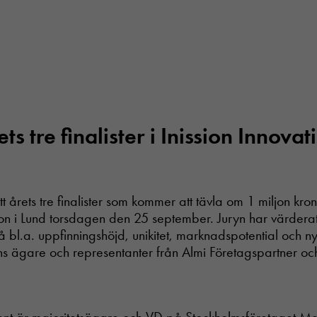
ts tre finalister i Inission Innovat
tt årets tre finalister som kommer att tävla om 1 miljon kr
ion i Lund torsdagen den 25 september. Juryn har värdera
på bl.a. uppfinningshöjd, unikitet, marknadspotential och n
ons ägare och representanter från Almi Företagspartner oc