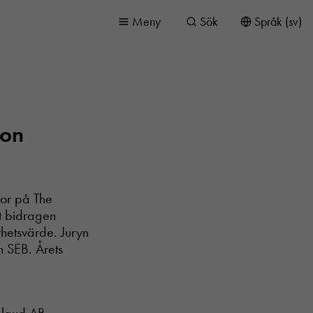
Meny
Sök
Språk (sv)
ion
onor på The
t bidragen
yhetsvärde. Juryn
h SEB. Årets