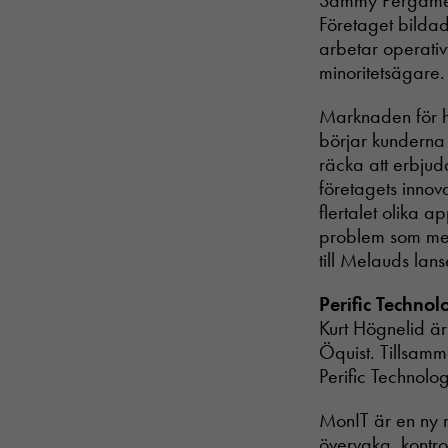
Sammy Pergamen
Företaget bilda
arbetar operativ
minoritetsägare
Marknaden för hö
börjar kunderna 
räcka att erbjud
företagets innov
flertalet olika 
problem som mer
till Melauds lans
Perific Technol
Kurt Högnelid ä
Öquist. Tillsam
Perific Technolo
MonIT är en ny r
övervaka, kontro