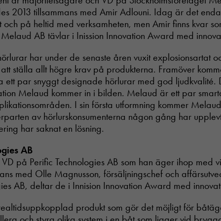
t är majoritetsägare och VD på Stockholmsföretaget M
des 2013 tillsammans med Amir Adlouni. Idag är det en
t och på heltid med verksamheten, men Amir finns kvar s
. Melaud AB tävlar i Inission Innovation Award med innov
rlurar har under de senaste åren vuxit explosionsartat o
att ställa allt högre krav på produkterna. Framöver kommer
a ett par snyggt designade hörlurar med god ljudkvalité.
ation Melaud kommer in i bilden. Melaud är ett par smar
applikationsområden. I sin första utformning kommer Melaud 
parten av hörlurskonsumenterna någon gång har upplev
ering har saknat en lösning.
ogies AB
r VD på Perific Technologies AB som han äger ihop med 
mans med Olle Magnusson, försäljningschef och affärsutve
gies AB, deltar de i Innision Innovation Award med innova
ealtidsuppkopplad produkt som gör det möjligt för båtäg
llera och styra olika system i en båt som ligger vid brygg