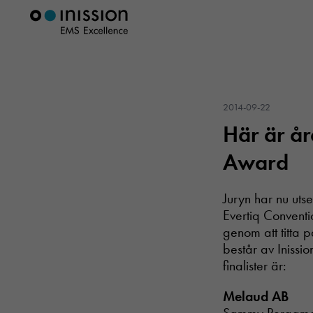
2014-09-22
Här är åre
Award
Juryn har nu utse
Evertiq Convent
genom att titta 
består av Inissi
finalister är:
Melaud AB