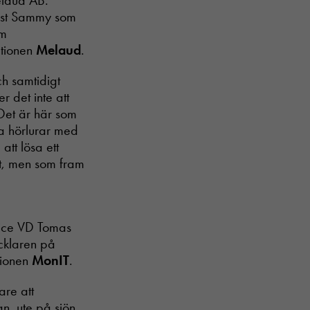
elaud AB.
dast Sammy som
om
ationen
Melaud
.
ch samtidigt
 det inte att
 Det är här som
ta hörlurar med
att lösa ett
t, men som fram
vice VD Tomas
cklaren på
tionen
MonIT
.
are att
an, ute på sjön