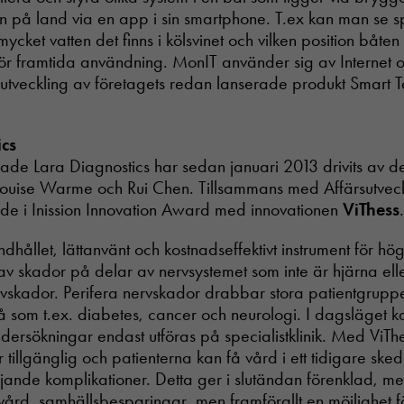
en på land via en app i sin smartphone. T.ex kan man se 
mycket vatten det finns i kölsvinet och vilken position båte
för framtida användning. MonIT använder sig av Internet of
eutveckling av företagets redan lanserade produkt Smart 
cs
de Lara Diagnostics har sedan januari 2013 drivits av d
ouise Warme och Rui Chen. Tillsammans med Affärsutvec
 de i Inission Innovation Award med innovationen
ViThess
ndhållet, lättanvänt och kostnadseffektivt instrument för hög
av skador på delar av nervsystemet som inte är hjärna el
rvskador. Perifera nervskador drabbar stora patientgruppe
 som t.ex. diabetes, cancer och neurologi. I dagsläget 
ndersökningar endast utföras på specialistklinik. Med ViThe
tillgänglig och patienterna kan få vård i ett tidigare sked
öljande komplikationer. Detta ger i slutändan förenklad, me
 vård, samhällsbesparingar, men framförallt en möjlighet fö