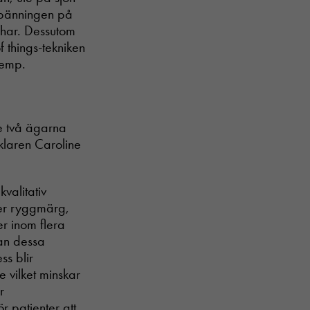
spänningen på
n har. Dessutom
 things-tekniken
Temp.
e två ägarna
klaren Caroline
.
kvalitativ
ler ryggmärg,
r inom flera
kan dessa
ss blir
e vilket minskar
r
r patienter att