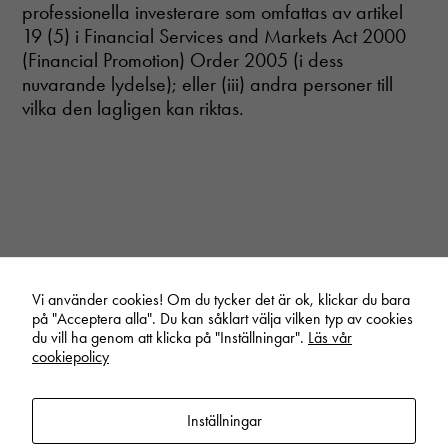
För att vår
professionella investerare som omfattas av artikel
hemsida ska
19 (5) i Financial Services and Markets Act 2000
prestera så
(Financial Promotion) Order 2005 (i dess
bra som
möjligt
nuvarande lydelse); eller (iii) andra personer till
under ditt
vilka den lagligen kan riktas.
besök. Om
du nekar
dessa
cookies
kommer viss
funktionalitet
att försvinna
från
hemsidan.
Vi använder cookies! Om du tycker det är ok, klickar du bara
på "Acceptera alla". Du kan såklart välja vilken typ av cookies
Start
/
Nyheter
/
Tillfälle att fira då Inissions erbjudande övertecknades nära 4
du vill ha genom att klicka på "Inställningar".
Läs vår
gånger
cookiepolicy
Inställningar