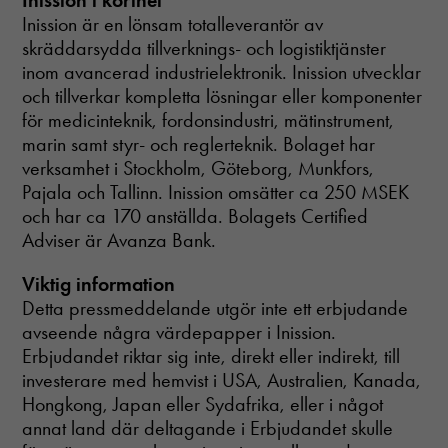
Inission i korthet
Inission är en lönsam totalleverantör av
skräddarsydda tillverknings- och logistiktjänster
inom avancerad industrielektronik. Inission utvecklar
och tillverkar kompletta lösningar eller komponenter
för medicinteknik, fordonsindustri, mätinstrument,
marin samt styr- och reglerteknik. Bolaget har
verksamhet i Stockholm, Göteborg, Munkfors,
Pajala och Tallinn. Inission omsätter ca 250 MSEK
och har ca 170 anställda. Bolagets Certified
Adviser är Avanza Bank.
Viktig information
Detta pressmeddelande utgör inte ett erbjudande
avseende några värdepapper i Inission.
Erbjudandet riktar sig inte, direkt eller indirekt, till
investerare med hemvist i USA, Australien, Kanada,
Nödvändiga
Dessa cookies
Hongkong, Japan eller Sydafrika, eller i något
går inte att
annat land där deltagande i Erbjudandet skulle
välja bort. De