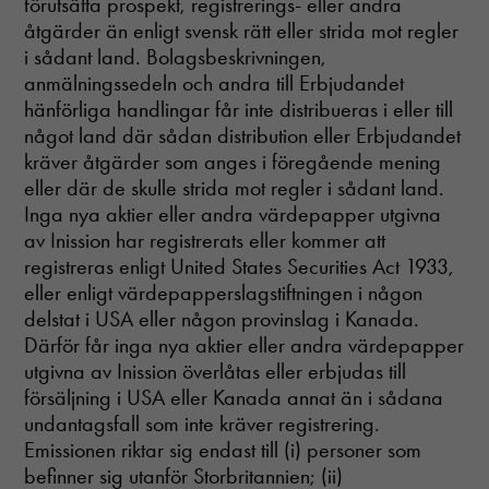
förutsätta prospekt, registrerings- eller andra
behövs för att
åtgärder än enligt svensk rätt eller strida mot regler
hemsidan
över huvud
i sådant land. Bolagsbeskrivningen,
taget ska
anmälningssedeln och andra till Erbjudandet
fungera.
hänförliga handlingar får inte distribueras i eller till
något land där sådan distribution eller Erbjudandet
kräver åtgärder som anges i föregående mening
Statistik
eller där de skulle strida mot regler i sådant land.
In order for
us to
Inga nya aktier eller andra värdepapper utgivna
improve the
av Inission har registrerats eller kommer att
website's
registreras enligt United States Securities Act 1933,
functionality
eller enligt värdepapperslagstiftningen i någon
and
structure,
delstat i USA eller någon provinslag i Kanada.
based on
Därför får inga nya aktier eller andra värdepapper
how the
utgivna av Inission överlåtas eller erbjudas till
website is
försäljning i USA eller Kanada annat än i sådana
used.
undantagsfall som inte kräver registrering.
Emissionen riktar sig endast till (i) personer som
Upplevelse
befinner sig utanför Storbritannien; (ii)