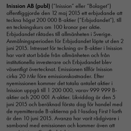
Inission AB (publ)
(”Inission” eller ”Bolaget”)
offentliggjorde den 12 maj 2015 ett erbjudande att
teckna högst 200 000 B-aktier (”Erbjudandet”), till
en teckningskurs om 100 kronor per aktie.
Erbjudandet riktades till allmänheten i Sverige.
Anmälningsperioden för Erbjudandet löpte ut den 2
juni 2015. Intresset för teckning av B-aktier i Inission
har varit stort både från allmänheten och från
institutionella investerare och Erbjudandet blev
väsentligt övertecknat. Emissionen tillför Inission
cirka 20 Mkr före emissionskostnader. Efter
nyemissionen kommer det totala antalet aktier i
Inission uppgå till 1 200 000, varav 999 999 B-
aktier och 200 001 A-aktier. Likviddag är den 5
juni 2015 och beräknad första dag för handel med
de nyemitterade B-aktierna på Nasdaq First North
är den 10 juni 2015. Avanza har varit rådgivare i
samband med emissionen och kommer även att