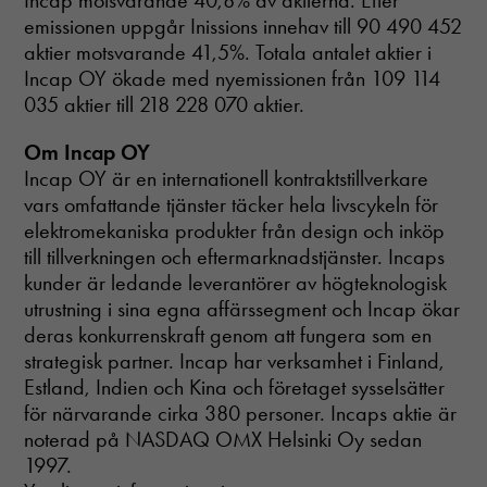
Incap motsvarande 40,8% av aktierna. Efter
emissionen uppgår Inissions innehav till 90 490 452
aktier motsvarande 41,5%. Totala antalet aktier i
Incap OY ökade med nyemissionen från 109 114
035 aktier till 218 228 070 aktier.
Om Incap OY
Incap OY är en internationell kontraktstillverkare
vars omfattande tjänster täcker hela livscykeln för
elektromekaniska produkter från design och inköp
till tillverkningen och eftermarknadstjänster. Incaps
kunder är ledande leverantörer av högteknologisk
utrustning i sina egna affärssegment och Incap ökar
deras konkurrenskraft genom att fungera som en
strategisk partner. Incap har verksamhet i Finland,
Estland, Indien och Kina och företaget sysselsätter
för närvarande cirka 380 personer. Incaps aktie är
noterad på NASDAQ OMX Helsinki Oy sedan
1997.