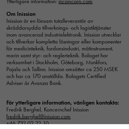
Ytterligare information:
incapcorp.com
Om Inission
Inission är en lönsam totalleverantör av
skräddarsydda tillverknings- och logistiktjänster
inom avancerad industrielektronik. Inission utvecklar
och tillverkar kompletta lösningar eller komponenter
för medicinteknik, fordonsindustri, mätinstrument,
marin samt styr- och reglerteknik. Bolaget har
verksamhet i Stockholm, Göteborg, Munkfors,
Pajala och Tallinn. Inission omsätter ca 250 MSEK
och har ca 170 anställda. Bolagets Certified
Adviser är Avanza Bank.
För ytterligare information, vänligen kontakta:
Fredrik Berghel, Koncernchef Inission
fredrik.berghel@inission.com
+46 732 02 22 10