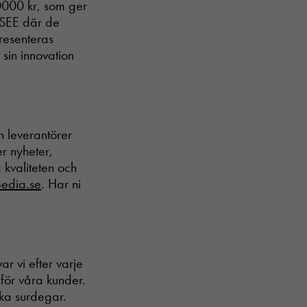
50000 kr, som ger
l SEE där de
presenteras
sin innovation
h leverantörer
er nyheter,
 kvaliteten och
pedia.se
. Har ni
ar vi efter varje
 för våra kunder.
ska surdegar.