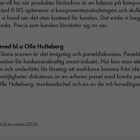
na vill ha när produkter förändras är en faktura på kompo
Med INXS optimerar vi komponentanvändningen och skulle
r vi hand om det utan kostnad för kunden. Det enda vi be
 reda. Precis som kunden förväntar sig av oss.
med bl.a Olle Hulteberg
Stora scenen är det invigning och paneldiskussion. Paneld
ation för konkurrenskraftig smart industri. Hur kan man st
en och underlätta för företag att snabbare komma från idé
möjligheter diskuteras av en erfaren panel med breda pe
r Olle Hulteberg, marknadschef och en av de två huvudäga
Nödvändiga
 till oss i monter C07:30
Dessa cookies
går inte att
välja bort. De