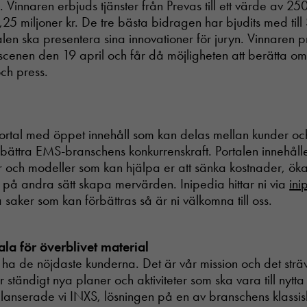
e. Vinnaren erbjuds tjänster från Prevas till ett värde av 2
1,25 miljoner kr. De tre bästa bidragen har bjudits med til
len ska presentera sina innovationer för juryn. Vinnaren 
cenen den 19 april och får då möjligheten att berätta om 
och press.
ortal med öppet innehåll som kan delas mellan kunder oc
örbättra EMS-branschens konkurrenskraft. Portalen innehåll
 och modeller som kan hjälpa er att sänka kostnader, öka
 på andra sätt skapa mervärden. Inipedia hittar ni via
ini
 saker som kan förbättras så är ni välkomna till oss.
ala för överblivet material
ll ha de nöjdaste kunderna. Det är vår mission och det sträv
 ständigt nya planer och aktiviteter som ska vara till nytta
 lanserade vi INXS, lösningen på en av branschens klassi