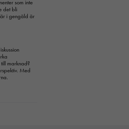
nenter som inte
 det bli
gär i gengäld är
iskussion
ärka
 till marknad?
rspektiv. Med
rna.