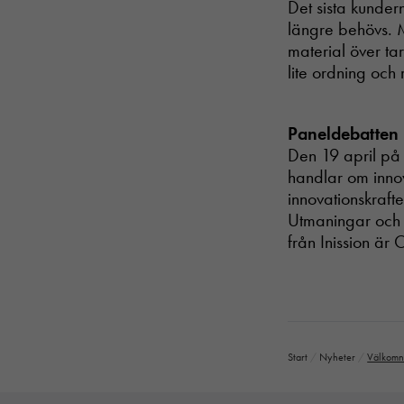
Det sista kunder
längre behövs. 
material över ta
lite ordning och
Paneldebatten 
Den 19 april på 
handlar om innov
innovationskraft
Utmaningar och 
från Inission ä
Start
/
Nyheter
/
Välkomna