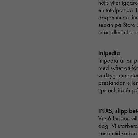
höjts ytterliggar
en totalpott på 
dagen innan fina
sedan på Stora s
inför allmänhet 
Inipedia
Inipedia är en p
med syftet att f
verktyg, metoder
prestandan eller
tips och ideér på
INXS, slipp bet
Vi på Inission vi
dag. Vi utarbetar
För en tid sedan