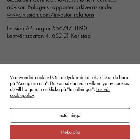
advisor. Bolagets rapporter arkiveras under
www.inission.com/investor-relations
Inission AB: org.nr 556747-1890
Lantvärnsgatan 4, 652 21 Karlstad
Nödvändiga
Dessa cookies
går inte att
välja bort. De
behövs för att
hemsidan
över huvud
Vi använder cookies! Om du tycker det är ok, klickar du bara
taget ska
på "Acceptera alla". Du kan såklart välja vilken typ av cookies
fungera.
du vill ha genom att klicka på "Inställningar".
Läs vår
Start
/
Pressmeddelanden
/
Inission AB (publ) Bokslutskommuniké 2017
cookiepolicy
Statistik
Inställningar
In order for
us to
improve the
Linkedin
Vimeo
Youtube
Neka alla
website's
functionality