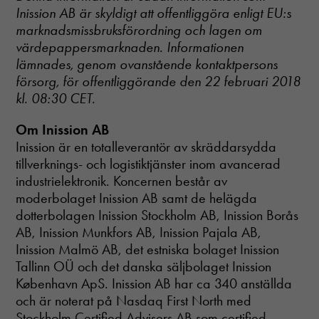
Inission AB är skyldigt att offentliggöra enligt EU:s
marknadsmissbruksförordning och lagen om
värdepappersmarknaden. Informationen
lämnades, genom ovanstående kontaktpersons
försorg, för offentliggörande den 22 februari 2018
kl. 08:30 CET.
Om Inission AB
Inission är en totalleverantör av skräddarsydda
tillverknings- och logistiktjänster inom avancerad
industrielektronik. Koncernen består av
moderbolaget Inission AB samt de helägda
dotterbolagen Inission Stockholm AB, Inission Borås
AB, Inission Munkfors AB, Inission Pajala AB,
Inission Malmö AB, det estniska bolaget Inission
Tallinn OÜ och det danska säljbolaget Inission
København ApS. Inission AB har ca 340 anställda
och är noterat på Nasdaq First North med
Stockholm Certified Advisers AB som certified