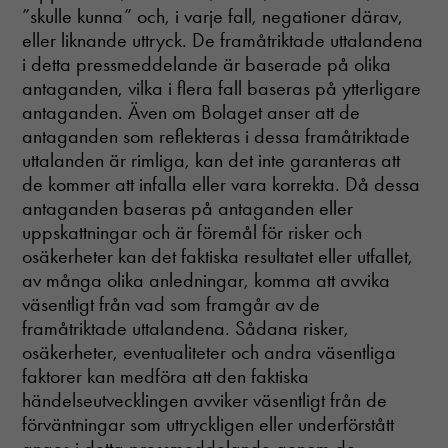
”skulle kunna” och, i varje fall, negationer därav,
eller liknande uttryck. De framåtriktade uttalandena
i detta pressmeddelande är baserade på olika
antaganden, vilka i flera fall baseras på ytterligare
antaganden. Även om Bolaget anser att de
antaganden som reflekteras i dessa framåtriktade
uttalanden är rimliga, kan det inte garanteras att
de kommer att infalla eller vara korrekta. Då dessa
antaganden baseras på antaganden eller
uppskattningar och är föremål för risker och
osäkerheter kan det faktiska resultatet eller utfallet,
av många olika anledningar, komma att avvika
väsentligt från vad som framgår av de
framåtriktade uttalandena. Sådana risker,
osäkerheter, eventualiteter och andra väsentliga
faktorer kan medföra att den faktiska
händelseutvecklingen avviker väsentligt från de
förväntningar som uttryckligen eller underförstått