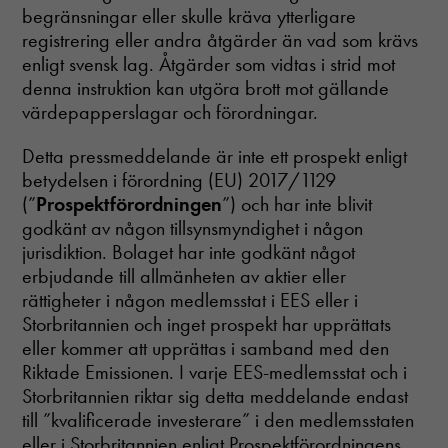
begränsningar eller skulle kräva ytterligare
registrering eller andra åtgärder än vad som krävs
enligt svensk lag. Åtgärder som vidtas i strid mot
Nödvändiga
Dessa cookies
denna instruktion kan utgöra brott mot gällande
går inte att
värdepapperslagar och förordningar.
välja bort. De
behövs för att
Detta pressmeddelande är inte ett prospekt enligt
hemsidan
betydelsen i förordning (EU) 2017/1129
över huvud
taget ska
(”
Prospektförordningen
”) och har inte blivit
fungera.
godkänt av någon tillsynsmyndighet i någon
jurisdiktion. Bolaget har inte godkänt något
erbjudande till allmänheten av aktier eller
Statistik
rättigheter i någon medlemsstat i EES eller i
In order for
Storbritannien och inget prospekt har upprättats
us to
improve the
eller kommer att upprättas i samband med den
website's
Riktade Emissionen. I varje EES-medlemsstat och i
functionality
Storbritannien riktar sig detta meddelande endast
and
till ”kvalificerade investerare” i den medlemsstaten
structure,
based on
eller i Storbritannien enligt Prospektförordningens