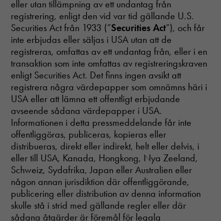
eller utan tillämpning av ett undantag från
registrering, enligt den vid var tid gällande U.S.
Securities Act från 1933 (”
Securities Act
”), och får
inte erbjudas eller säljas i USA utan att de
registreras, omfattas av ett undantag från, eller i en
transaktion som inte omfattas av registreringskraven
enligt Securities Act. Det finns ingen avsikt att
registrera några värdepapper som omnämns häri i
USA eller att lämna ett offentligt erbjudande
avseende sådana värdepapper i USA.
Informationen i detta pressmeddelande får inte
offentliggöras, publiceras, kopieras eller
distribueras, direkt eller indirekt, helt eller delvis, i
eller till USA, Kanada, Hongkong, Nya Zeeland,
Schweiz, Sydafrika, Japan eller Australien eller
någon annan jurisdiktion där offentliggörande,
publicering eller distribution av denna information
skulle stå i strid med gällande regler eller där
sådana åtgärder är föremål för legala