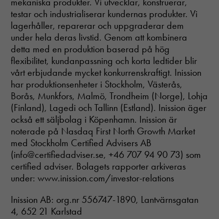
mekaniska produkter. Vi utvecklar, konstruerar,
testar och industrialiserar kundernas produkter. Vi
lagerhåller, reparerar och uppgraderar dem
under hela deras livstid. Genom att kombinera
detta med en produktion baserad på hög
flexibilitet, kundanpassning och korta ledtider blir
vårt erbjudande mycket konkurrenskraftigt. Inission
har produktionsenheter i Stockholm, Västerås,
Borås, Munkfors, Malmö, Trondheim (Norge), Lohja
(Finland), Lagedi och Tallinn (Estland). Inission äger
också ett säljbolag i Köpenhamn. Inission är
noterade på Nasdaq First North Growth Market
med Stockholm Certified Advisers AB
(info@certifiedadviser.se, +46 707 94 90 73) som
certified adviser. Bolagets rapporter arkiveras
under: www.inission.com/investor-relations
Inission AB: org.nr 556747-1890, Lantvärnsgatan
4, 652 21 Karlstad