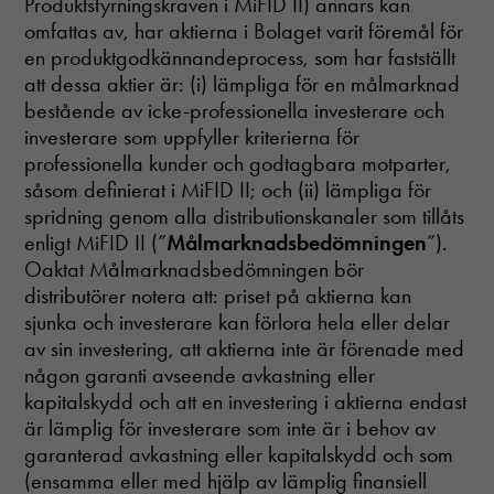
Produktstyrningskraven i MiFID II) annars kan
omfattas av, har aktierna i Bolaget varit föremål för
en produktgodkännandeprocess, som har fastställt
att dessa aktier är: (i) lämpliga för en målmarknad
bestående av icke-professionella investerare och
investerare som uppfyller kriterierna för
professionella kunder och godtagbara motparter,
såsom definierat i MiFID II; och (ii) lämpliga för
spridning genom alla distributionskanaler som tillåts
enligt MiFID II (”
Målmarknadsbedömningen
”).
Oaktat Målmarknadsbedömningen bör
distributörer notera att: priset på aktierna kan
sjunka och investerare kan förlora hela eller delar
av sin investering, att aktierna inte är förenade med
någon garanti avseende avkastning eller
kapitalskydd och att en investering i aktierna endast
är lämplig för investerare som inte är i behov av
garanterad avkastning eller kapitalskydd och som
(ensamma eller med hjälp av lämplig finansiell