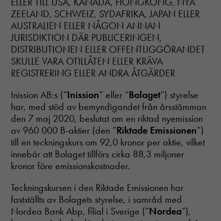
ELLER TILL USA, KANADA, HONGKONG, NYA
ZEELAND, SCHWEIZ, SYDAFRIKA, JAPAN ELLER
AUSTRALIEN ELLER NÅGON ANNAN
JURISDIKTION DÄR PUBLICERINGEN,
DISTRIBUTIONEN ELLER OFFENTLIGGÖRANDET
SKULLE VARA OTILLÅTEN ELLER KRÄVA
REGISTRERING ELLER ANDRA ÅTGÄRDER
Inission AB:s (“
Inission
” eller “
Bolaget
”) styrelse
har, med stöd av bemyndigandet från årsstämman
den 7 maj 2020, beslutat om en riktad nyemission
av 960 000 B-aktier (den ”
Riktade Emissionen
”)
till en teckningskurs om 92,0 kronor per aktie, vilket
innebär att Bolaget tillförs cirka 88,3 miljoner
kronor före emissionskostnader.
Teckningskursen i den Riktade Emissionen har
fastställts av Bolagets styrelse, i samråd med
Nordea Bank Abp, filial i Sverige (”
Nordea
”),