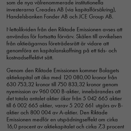
som de nya välrenommerade institutionella
investerarna Creades AB (via kapitalförsäkring),
Handelsbanken Fonder AB och JCE Group AB.
Nettolikviden från den Riktade Emissionen avses att
användas för fortsatta förvärv. Skälen till avvikelsen
från aktieägarnas företrädesrätt är vidare att
genomföra en kapitalanskaffning på ett tids- och
kostnadseffektivt sätt.
Genom den Riktade Emissionen kommer Bolagets
aktiekapital att öka med 120 080,00 kronor från
630 753,32 kronor till 750 833,32 kronor genom
nyemission av 960 000 B-aktier, innebärandes att
det totala antalet aktier ökar från 5 042 665 aktier
till 6 002 665 aktier, varav 5 202 661 utgörs av B-
aktier och 800 004 av A-aktier. Den Riktade
Emissionen medför en utspädningseffekt om cirka
16,0 procent av aktiekapitalet och cirka 7,3 procent