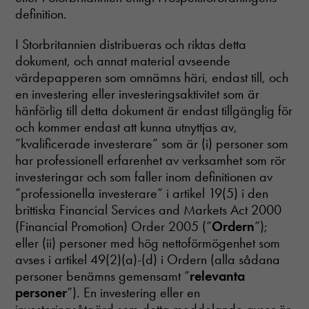
how the
definition.
website is
used.
I Storbritannien distribueras och riktas detta
dokument, och annat material avseende
värdepapperen som omnämns häri, endast till, och
Upplevelse
en investering eller investeringsaktivitet som är
För att vår
hemsida ska
hänförlig till detta dokument är endast tillgänglig för
prestera så
och kommer endast att kunna utnyttjas av,
bra som
”kvalificerade investerare” som är (i) personer som
möjligt
under ditt
har professionell erfarenhet av verksamhet som rör
besök. Om
investeringar och som faller inom definitionen av
du nekar
”professionella investerare” i artikel 19(5) i den
dessa
brittiska Financial Services and Markets Act 2000
cookies
kommer viss
(Financial Promotion) Order 2005 (”
Ordern
”);
funktionalitet
eller (ii) personer med hög nettoförmögenhet som
att försvinna
avses i artikel 49(2)(a)-(d) i Ordern (alla sådana
från
personer benämns gemensamt ”
relevanta
hemsidan.
personer
”). En investering eller en