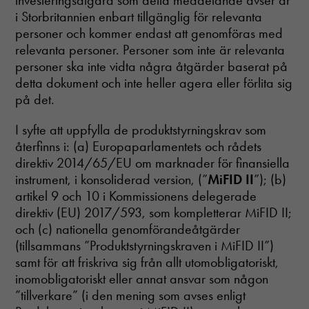
investeringsåtgärd som detta meddelande avser är
i Storbritannien enbart tillgänglig för relevanta
personer och kommer endast att genomföras med
relevanta personer. Personer som inte är relevanta
personer ska inte vidta några åtgärder baserat på
detta dokument och inte heller agera eller förlita sig
på det.
I syfte att uppfylla de produktstyrningskrav som
återfinns i: (a) Europaparlamentets och rådets
direktiv 2014/65/EU om marknader för finansiella
instrument, i konsoliderad version, (”
MiFID II
”); (b)
artikel 9 och 10 i Kommissionens delegerade
direktiv (EU) 2017/593, som kompletterar MiFID II;
och (c) nationella genomförandeåtgärder
(tillsammans ”Produktstyrningskraven i MiFID II”)
samt för att friskriva sig från allt utomobligatoriskt,
inomobligatoriskt eller annat ansvar som någon
”tillverkare” (i den mening som avses enligt