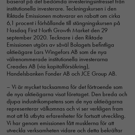
baserat på det bedömda investeringsintresset från
institutionella investerare. Teckningskursen i den
Riktade Emissionen motsvarar en rabatt om cirka
6,1 procent i förhållande till stängningskursen på
Nasdaq First North Growth Market den 29
september 2020. Tecknare i den Riktade
Emissionen utgörs av såväl Bolagets befintliga
aktieägare Lars Wingefors AB som de nya
välrenommerade institutionella investerarna
Creades AB (via kapitalförsäkring),
Handelsbanken Fonder AB och JCE Group AB.
– Vi är mycket tacksamma för det förtroende som
de nya aktieägarna visat företaget. Den breda och
djupa industrikompetens som de nya aktieägarna
representerar välkomnas och vi ser verkligen fram
mot att få utbyta erfarenheter för fortsatt utveckling.
Vi har genom emissionen fått musklerna för att
utveckla verksamheten vidare och detta bekräftar