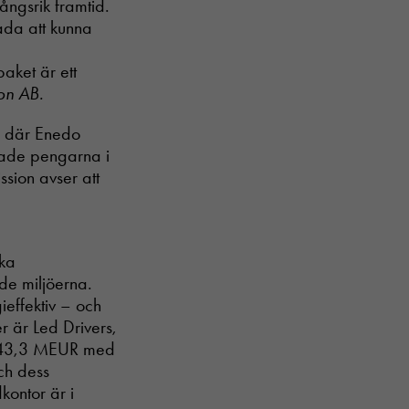
gångsrik framtid.
ada att kunna
paket är ett
ion AB.
m där Enedo
erade pengarna i
ssion avser att
ska
nde miljöerna.
ieffektiv – och
er är Led Drivers,
ll 43,3 MEUR med
ch dess
kontor är i