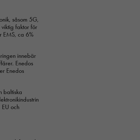
ktronik, såsom 5G,
viktig faktor för
för EMS, ca 6%
eringen innebär
ffärer. Enedos
ller Enedos
h baltiska
ktronikindustrin
d EU och