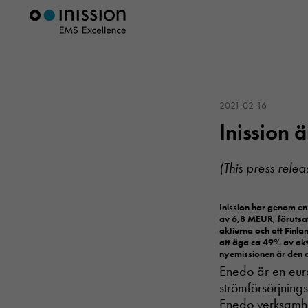
2021-02-16
Inission 
(This press relea
Inission har genom en 
av 6,8 MEUR, förutsat
aktierna och att Finl
att äga ca 49% av akt
nyemissionen är den d
Enedo är en euro
strömförsörjning
Enedo verksamhet 