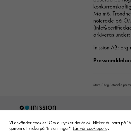
konkurrenskrafti
Malmö, Trondheim
noterade på OMX
(info@certifieda
arkiveras under:
Inission AB: or
Pressmeddeland
Start
/
Regulatoriska pres
Vi använder cookies! Om du tycker det är ok, klickar du bara på "Acc
genom att klicka på "Inställningar".
Läs vår cookiepolicy