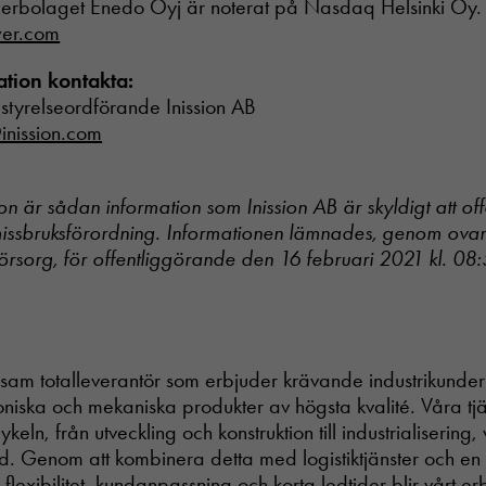
erbolaget Enedo Oyj är noterat på Nasdaq Helsinki Oy.
er.com
ation kontakta:
 styrelseordförande Inission AB
inission.com
n är sådan information som Inission AB är skyldigt att off
ssbruksförordning. Informationen lämnades, genom ova
örsorg, för offentliggörande den
16 februari 2021 kl. 08
Nödvändiga
önsam totalleverantör som erbjuder krävande industrikunde
Dessa cookies
går inte att
oniska och mekaniska produkter av högsta kvalité. Våra tjä
välja bort. De
ykeln, från utveckling och konstruktion till industrialiserin
behövs för att
. Genom att kombinera detta med logistiktjänster och en
hemsidan
lexibilitet, kundanpassning och korta ledtider blir vårt 
över huvud