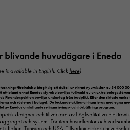
är blivande huvudägare i Enedo
se is available in English. Click
here
)
teckningsförbindelse åtagit sig att delta i en riktad nyemission av 34 000 000 
t att bland annat Enedos styrelse beviljas fullmakt av en extra bolagsstämm
ands Finansinspektion beviljar undantag från budplikt. Efter den riktade emis
ierna och rösterna i bolaget. De tecknade aktierna finansieras med egna me
el av Enedos omfattande refinansierings- och förbättringsprogram.
peisk designer och tillverkare av högkvalitativa elektroni
saggregat och system. Förutom huvudkontor och verksamhe
i Italien, Tunisien och USA. Tillverkning sker i huvudsak i