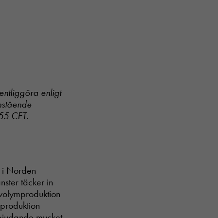
entliggöra enligt
nstående
:55 CET
.
r i Norden
nster täcker in
g, volymproduktion
 produktion
erbjudande mycket