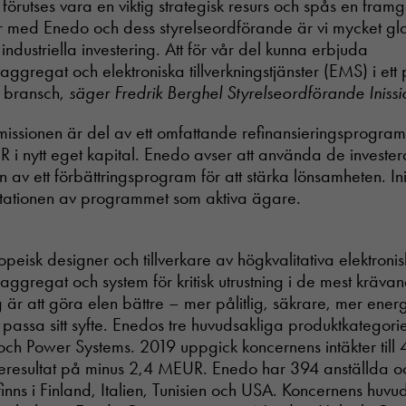
 förutses vara en viktig strategisk resurs och spås en fram
er med Enedo och dess styrelseordförande är vi mycket gl
dustriella investering. Att för vår del kunna erbjuda
aggregat och elektroniska tillverkningstjänster (EMS) i ett 
r bransch,
säger Fredrik Berghel Styrelseordförande Iniss
missionen är del av ett omfattande refinansieringsprogra
UR i nytt eget kapital. Enedo avser att använda de invest
 av ett förbättringsprogram för att stärka lönsamheten. Ini
tationen av programmet som aktiva ägare.
peisk designer och tillverkare av högkvalitativa elektroni
saggregat och system för kritisk utrustning i de mest kräva
r att göra elen bättre – mer pålitlig, säkrare, mer energ
tt passa sitt syfte. Enedos tre huvudsakliga produktkategori
och Power Systems. 2019 uppgick koncernens intäkter ti
elseresultat på minus 2,4 MEUR. Enedo har 394 anställda o
inns i Finland, Italien, Tunisien och USA. Koncernens huvud