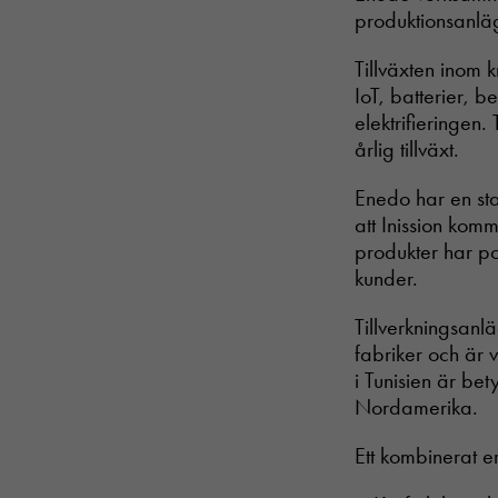
produktionsanlä
Tillväxten inom k
IoT, batterier, b
elektrifieringen
årlig tillväxt.
Enedo har en sta
att Inission kom
produkter har pot
kunder.
Tillverkningsanl
fabriker och är 
i Tunisien är b
Nordamerika.
Ett kombinerat e