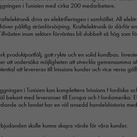
ggningen i Tunisien med cirka 200 medarbetare.
raftelektronik drivs av elektrifieringen i samhället. All ele
ehöver pålitlig strömförsörjning. Kraftelektronik är därför en 
. Tillväxten inom sektorn förväntas bli dubbelt så hög som 
rk produktportfölj, gott rykte och en solid kundbas. Invest
mer att undersöka möjligheten att utveckla gemensamma a
ential att levereras till Inissions kunder och vice versa gä
äggningen i Tunisien kan komplettera Inissions Nordiska oc
väl bekant med leveranser till Europa och Nordamerika. Ele
etydande och landet har en väl ansedd handelshistoria me
rbjudanden skulle kunna skapa värde för våra kunder.