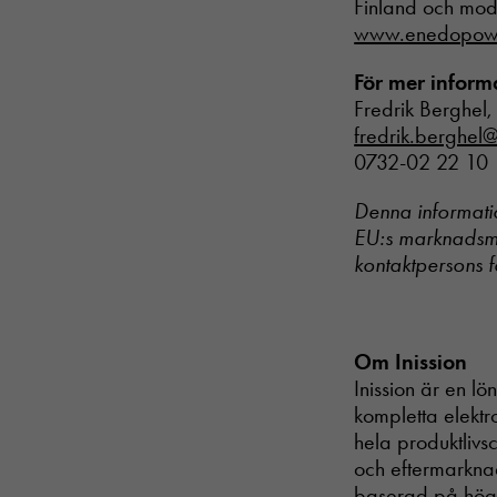
Finland och mod
www.enedopow
För mer inform
Fredrik Berghel,
fredrik.berghel@
0732-02 22 10
Denna informatio
EU:s marknadsmi
kontaktpersons f
Om Inission
Inission är en l
kompletta elektr
hela produktlivsc
och eftermarknad
baserad på hög f