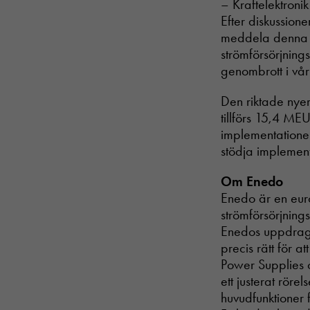
– Kraftelektronik
Efter diskussion
meddela denna in
strömförsörjnings
genombrott i vå
Den riktade nye
tillförs 15,4 ME
implementationen
stödja implemen
Om Enedo
Enedo är en euro
strömförsörjning
Enedos uppdrag ä
precis rätt för a
Power Supplies 
ett justerat rör
huvudfunktioner f