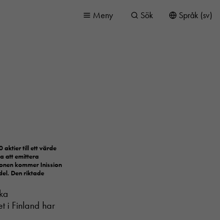
Meny
Sök
Språk (sv)
aktier till ett värde
a att emittera
sionen kommer Inission
del. Den riktade
ska
t i Finland har