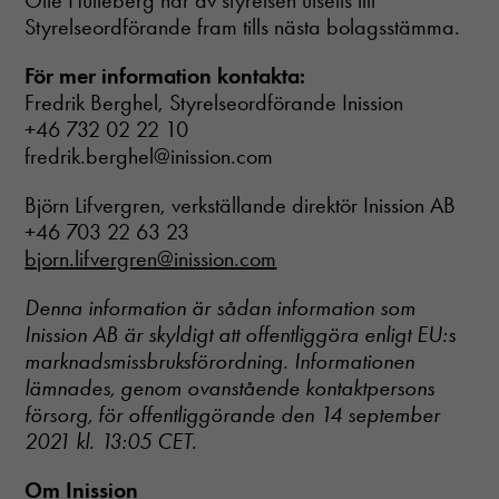
Olle Hulteberg har av styrelsen utsetts till
Styrelseordförande fram tills nästa bolagsstämma.
För mer information kontakta:
Fredrik Berghel, Styrelseordförande Inission
+46 732 02 22 10
fredrik.berghel@inission.com
Björn Lifvergren, verkställande direktör Inission AB
+46 703 22 63 23
bjorn.lifvergren@inission.com
Denna information är sådan information som
Inission AB är skyldigt att offentliggöra enligt EU:s
marknadsmissbruksförordning. Informationen
lämnades, genom ovanstående kontaktpersons
försorg, för offentliggörande den 14 september
2021 kl. 13:05 CET.
Om Inission