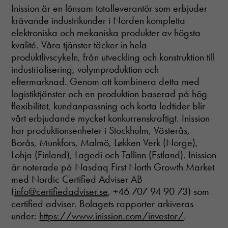
Inission är en lönsam totalleverantör som erbjuder
krävande industrikunder i Norden kompletta
elektroniska och mekaniska produkter av högsta
kvalité. Våra tjänster täcker in hela
produktlivscykeln, från utveckling och konstruktion till
industrialisering, volymproduktion och
eftermarknad. Genom att kombinera detta med
logistiktjänster och en produktion baserad på hög
flexibilitet, kundanpassning och korta ledtider blir
vårt erbjudande mycket konkurrenskraftigt. Inission
har produktionsenheter i Stockholm, Västerås,
Borås, Munkfors, Malmö, Løkken Verk (Norge),
Nödvändiga
Lohja (Finland), Lagedi och Tallinn (Estland). Inission
Dessa cookies
går inte att
är noterade på Nasdaq First North Growth Market
välja bort. De
med Nordic Certified Adviser AB
behövs för att
(
info@certifiedadviser.se
, +46 707 94 90 73) som
hemsidan
certified adviser. Bolagets rapporter arkiveras
över huvud
taget ska
under:
https://www.inission.com/investor/
.
fungera.