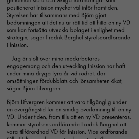
genomfört stora och viktiga förändringar som
positionerat Inission mycket väl inför framtiden.
Styrelsen har tillsammans med Björn gjort
bedömningen att det nu är rätt tid att hitta en ny VD
som kan fortsätta utveckla bolaget i enlighet med
strategin, säger Fredrik Berghel styrelseordförande
i Inission.
– Jag är stolt över mina medarbetares
engagemang och den utveckling Inission har haft
under mina dryga fyra år vid rodret, där
omsättningen fördubblats och lönsamheten ökat,
säger Björn Lifvergren.
Björn Lifvergren kommer att vara tillgänglig under
en övergångstid för en smidig överlämning till en ny
VD. Under tiden, fram tills att en ny VD presenteras,
kommer styrelsens ordförande Fredrik Berghel att
vara tillförordnad VD för Inission. Vice ordförande