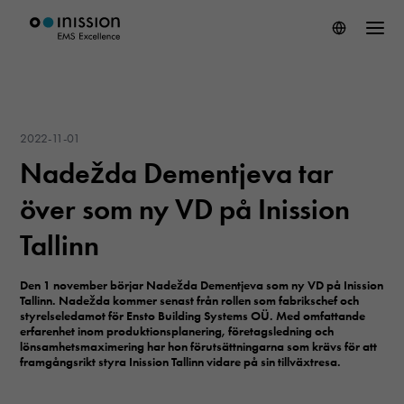
2022-11-01
Nadežda Dementjeva tar
över som ny VD på Inission
Tallinn
Den 1 november börjar Nadežda Dementjeva som ny VD på Inission
Tallinn. Nadežda kommer senast från rollen som fabrikschef och
styrelseledamot för Ensto Building Systems OÜ. Med omfattande
erfarenhet inom produktionsplanering, företagsledning och
lönsamhetsmaximering har hon förutsättningarna som krävs för att
framgångsrikt styra Inission Tallinn vidare på sin tillväxtresa.