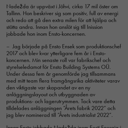
Nadežda är uppväxt i Jõhvi, cirka 17 mil öster om
Tallinn. Hon beskriver sig som positiv, full av energi
och redo att gå den extra milen för att hjälpa och
stötta andra. Innan hon anslöt sig till Inission
jobbade hon inom Ensto-koncernen.
– Jag började på Ensto Ensek som produktionschef
2017 och blev kvar ytterligare fem år i Ensto-
koncernen. Min senaste roll var fabrikschef och
styrelseledamot för Ensto Building Systems OÜ.
Under dessa fem år genomförde jag tillsammans
med mitt team flera framgångsrika aktiviteter varav
den viktigaste var skapandet av en ny
anläggningslayout och utbyggnaden av
produktions- och lagerutrymmen. Tack vare detta
tilldelades anläggningen ”Årets fabrik 2022” och
jag blev nominerad till ”Årets industrialist 2022”.
Innan Ensto jobbade Nadežda inom Eesti Energia i