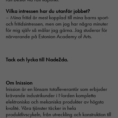
Vilka intressen har du utanför jobbet?
– Mina fritid är mest kopplad till mina barns sport-
och fritidsintressen, men om jag har några minuter
för mig själv så målar jag gärna. Jag studerar för
närvarande på Estonian Academy of Arts.
Nödvändiga
Dessa cookies
går inte att
välja bort. De
behövs för att
Tack och lycka till Nadežda.
hemsidan
över huvud
taget ska
fungera.
Om Inission
Inission är en lönsam totalleverantör som erbjuder
krävande industrikunder i Norden kompletta
Statistik
In order for
elektroniska och mekaniska produkter av högsta
us to
kvalité. Våra tjänster täcker in hela
improve the
produktlivscykeln, från utveckling och konstruktion till
website's