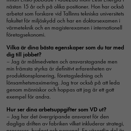
nästan 15 år och på olika positioner. Hon har också
arbetat som forskare vid Tallinns tekniska universitets
fakultet för miljöskydd och har en doktorsexamen i
värmeteknik och en magisterexamen i internationell
företagsekonomi.
Vilka är dina bästa egenskaper som du tar med
dig till jobbet?
– Jag är målmedveten och ansvarstagande men
min främsta styrka är definitivt erfarenheten av
produktionsplanering, företagsledning och
lönsamhetsmaximering. Jag tror också på att leda
genom människor och hoppas att jag är ett gott
exempel för andra.
Hur ser dina arbetsuppgifter som VD ut?
– Jag har det övergripande ansvaret för den
dagliga driften av fabriken vilket inkluderar strategi,
processer, budget och personal. En väsentlig del är