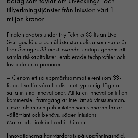
bolag som tävlar om utvecklings- och
Statistik
tillverkningstjänster från Inission värt 1
In order for
us to
miljon kronor.
improve the
website's
functionality
Finalen avgörs under Ny Tekniks 33-listan Live,
and
Sveriges första och äldsta startuplista som varje år
structure,
firar Sveriges 33 mest lovande startups genom att
based on
samla riskkapitalister, etablerade techprofiler och
how the
website is
lovande entreprenörer.
used.
– Genom ett så uppmärksammat event som 33-
listan Live får våra finalister ett ypperligt läge att
Upplevelse
sälja in sina innovationer. Att ta en innovation till en
För att vår
kommersiell framgång är inte lätt så vinstsumman,
hemsida ska
utmärkelsen och publiciteten som vinnaren får är
prestera så
bra som
välförtjänt och behövs, säger Inissions
möjligt
Marknadsdirektör Fredric Grahn.
under ditt
besök. Om
Innovationerna har värderats på uppfinningshöjd,
du nekar