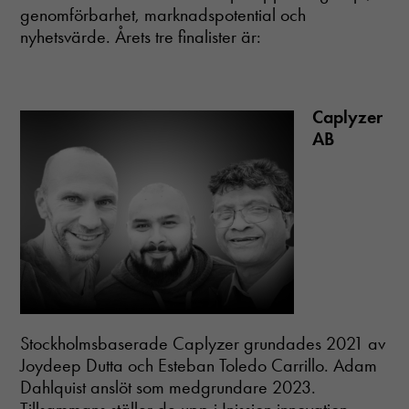
genomförbarhet, marknadspotential och
dessa
cookies
nyhetsvärde. Årets tre finalister är:
kommer viss
funktionalitet
att försvinna
från
Caplyzer
hemsidan.
AB
Stockholmsbaserade Caplyzer grundades 2021 av
Joydeep Dutta och Esteban Toledo Carrillo. Adam
Dahlquist anslöt som medgrundare 2023.