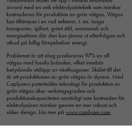
Tillsammans ställer de upp i Inission innovation
award med en unik elektrolysörteknik som minskar
kostnaderna för produktion av grön vätgas. Vätgas
kan tillämpas i en rad sektorer, t. ex. tunga
transporter, sjöfart, grönt stål, ammoniak och
energisektorn där den kan jämna ut efterfrågan och
utbud på billig förnyelsebar energi.
Problemet är att idag produceras 97% av all
vätgas med fossila bränslen, vilket innebär
betydande utsläpp av växthusgaser. Skälet till det
är att produktionen av grön vätgas är dyrare. Med
Caplyzers patentsökta teknologi för produktion av
grön vätgas ökar verkningsgraden och
produktionskapaciteten samtidigt som kostnaden för
elektrolysören minskar genom en mer robust och
säker design. Läs mer på
www.caplyzer.com