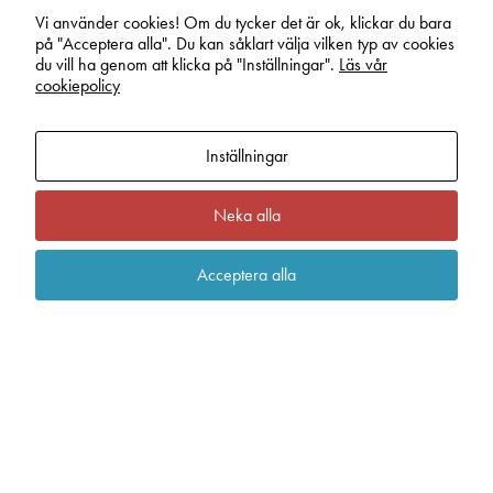
Funki
Vi använder cookies! Om du tycker det är ok, klickar du bara
på "Acceptera alla". Du kan såklart välja vilken typ av cookies
du vill ha genom att klicka på "Inställningar".
Läs vår
cookiepolicy
Inställningar
Neka alla
Acceptera alla
Instruments AB
Stockholmsbaserade Funki grundades 2022 av
Maria Svahn och Josefine Hölling. Tillsammans
med delägare Vidar Wernöe ställer de upp i
Inission innovation award med Funki, en
uppsättning innovativa musikinstrument
tillgänglighetsanpassade för personer med
intellektuella och andra kognitiva