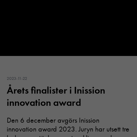
Nödvändiga
2023-11-22
Dessa cookies
går inte att
Årets finalister i Inission
välja bort. De
behövs för att
innovation award
hemsidan
över huvud
taget ska
Den 6 december avgörs Inission
fungera.
innovation award 2023. Juryn har utsett tre