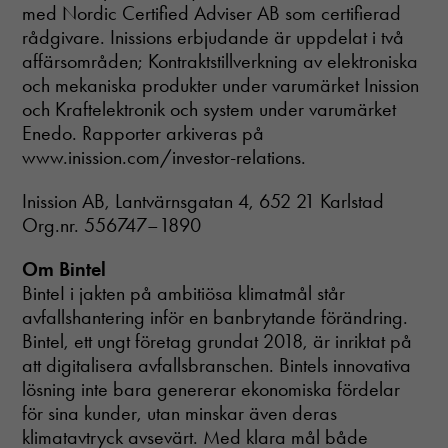
går inte att
med Nordic Certified Adviser AB som certifierad
välja bort. De
rådgivare. Inissions erbjudande är uppdelat i två
behövs för att
affärsområden; Kontraktstillverkning av elektroniska
hemsidan
över huvud
och mekaniska produkter under varumärket Inission
taget ska
och Kraftelektronik och system under varumärket
fungera.
Enedo. Rapporter arkiveras på
www.inission.com/investor-relations.
Statistik
Inission AB, Lantvärnsgatan 4, 652 21 Karlstad
In order for
Org.nr. 556747–1890
us to
improve the
website's
Om Bintel
functionality
BinteI i jakten på ambitiösa klimatmål står
and
avfallshantering inför en banbrytande förändring.
structure,
based on
Bintel, ett ungt företag grundat 2018, är inriktat på
how the
att digitalisera avfallsbranschen. Bintels innovativa
website is
lösning inte bara genererar ekonomiska fördelar
used.
för sina kunder, utan minskar även deras
klimatavtryck avsevärt. Med klara mål både