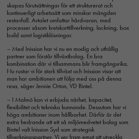
skapas förutsättningar för ett strukturerat och
kontinuerligt arbetssätt som minskar mängden
restavfall. Avtalet omfattar hårdvaran, med
processer såsom kretskorttillverkning, lackning, box
build samt logistiklösningar.
– Med Inission har vi nu en modig och uthållig
partner som förstår tillväxtbolag. En bra
kombination där vi tillsammans blir framgångsrika.
Nu rustar vi för stark tillväxt och Inission visar att
man har ambitionen att följa med oss ​​på denna
resa, säger Jennie Orton, VD Bintel.
– I Malmö kan vi erbjuda närhet, kapacitet,
flexibilitet och tekniska kunnande. Dessutom har vi
höga ambitioner inom hållbarhet. Därför är det
extra hedrande att ett så miljömedvetet bolag som
Bintel valt Inission Syd som strategisk
tillverkningspartner. Vi ser fram emot att utveckla