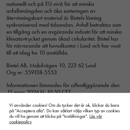
nationellt och på EU-nivå för att minska
Upplevelse
För att vår
avfallsmängden och öka sorteringen av
hemsida ska
återvinningsbart material är Bintels lösning
prestera så
synkroniserad med tidsandan. Avfall betraktas som
bra som
en tillgång och en avgörande industri för att minska
möjligt
under ditt
klimatavtrycket genom ökad cirkularitet. Bintel har
besök. Om
för närvarande sitt huvudkontor i Lund och har vuxit
du nekar
till att idag ha 10 anställda.
dessa
cookies
Bintel AB, Mobilvägen 10, 223 62 Lund
kommer viss
funktionalitet
Org nr: 559138-5553
att försvinna
från
Informationen lämnades för offentliggörande den
hemsidan.
15 mars 2024 kl. 10:50 CET.
Vi använder cookies! Om du tycker det är ok, klickar du bara
på "Acceptera alla". Du kan såklart välja vilken typ av cookies
du vill ha genom att klicka på "Inställningar".
Läs vår
Start
/
Nyheter
/
Bintel och Inission Syd AB – No time to waste
cookiepolicy