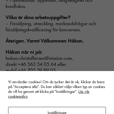
– Nytänkande, öppenhet, långsiktigthet och
kundfokus.
Vilka är dina arbetsuppgifter?
– Försäljning, utveckling, marknadsfrågor och
försäljningskvalificering för koncernen.
Återigen. Varmt Välkommen Håkan.
Håkan når ni på:
hakan.christoffersen@inission.com,
direkt +46 563 54 05 64 eller
mobil +46 702 29 89 05
Vi använder cookies! Om du tycker det är ok, klickar du bara
på "Acceptera alla". Du kan såklart välja vilken typ av cookies
du vill ha genom att klicka på "Inställningar".
Läs vår
Start
/
Nyheter
/
Välkommen Håkan!
cookiepolicy
Nödvändiga
Dessa cookies
går inte att
Inställningar