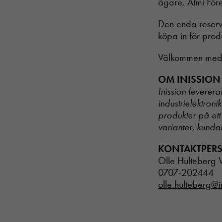
ägare, Almi För
Den enda reserva
köpa in för prod
Välkommen med d
OM INISSION
Inission leverer
industrielektroni
produkter på ett
varianter, kunda
KONTAKTPER
Olle Hulteberg 
0707-202444
olle.hulteberg@i