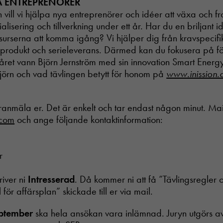
A ENTREPRENÖRER
vill vi hjälpa nya entreprenörer och idéer att växa och f
alisering och tillverkning under ett år. Har du en briljant i
esurserna att komma igång? Vi hjälper dig från kravspecifika
 produkt och serieleverans. Därmed kan du fokusera på fö
 året vann Björn Jernström med sin innovation Smart Energ
örn och vad tävlingen betytt för honom på
www.inission
ranmäla er. Det är enkelt och tar endast någon minut. Maila
.com
och ange följande kontaktinformation:
r
iver ni
Intresserad
. Då kommer ni att få ”Tävlingsregler 
för affärsplan” skickade till er via mail.
eptember
ska hela ansökan vara inlämnad. Juryn utgörs av 