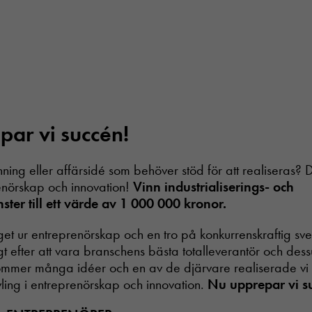
ar vi succén!
ing eller affärsidé som behöver stöd för att realiseras? De
renörskap och innovation!
Vinn industrialiserings- och
nster till ett värde av 1 000 000 kronor.
nget ur entreprenörskap och en tro på konkurrenskraftig sv
gt efter att vara branschens bästa totalleverantör och dess
 kommer många idéer och en av de djärvare realiserade vi 
ling i entreprenörskap och innovation.
Nu upprepar vi s