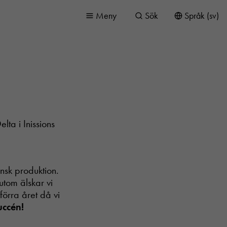
Meny
Sök
Språk (sv)
lta i Inissions
ensk produktion.
utom älskar vi
förra året då vi
uccén!