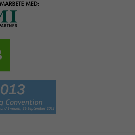
AMARBETE MED:
Nödvändiga
Dessa cookies
går inte att
välja bort. De
behövs för att
hemsidan
över huvud
taget ska
fungera.
Statistik
In order for