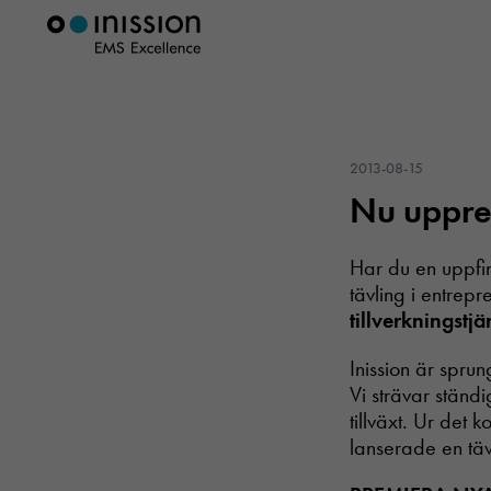
2013-08-15
Nu upprep
Har du en uppfinn
tävling i entrep
tillverkningstjä
Inission är spru
Vi strävar ständi
tillväxt. Ur det
lanserade en täv