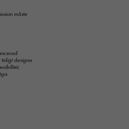
ission måste
vancerad
 tidigt designa
ibilitet,
iga.