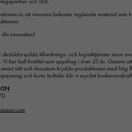
etagspartner och SEB.
tionen är att vinnaren bekostar ingående material som In
uktionen.
in innovation!
ar skräddarsydda tillverknings- och logistiktjänster inom a
k. Vi har haft kvalitet som uppdrag i över 25 år. Genom att
 smart sätt och dessutom krydda produktionen med hög flex
npassning och korta ledtider blir vi mycket konkurrenskraft
SON
VD,
nission.com