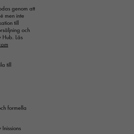
rodas genom att
dé men inte
tion till
rsäljning och
y Hub. Läs
.com
 till
och formella
Inissions