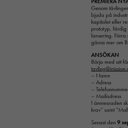
PREMIERA NY
Genom tävlingen 
bjuda på industri
kapitalet eller r
prototyp, färdig
lansering. Förra
gärna mer om Bj
ANSÖKAN
Börja med att fö
tavling@inission
– Namn
– Adress
– Telefonnumme
– Mailadress
I ämnesraden skr
krav” samt ”Mall 
Senast den
9 s