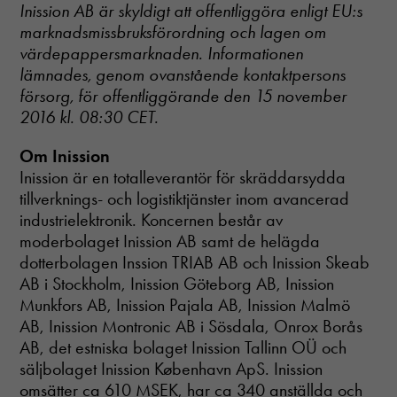
Inission AB är skyldigt att offentliggöra enligt EU:s
marknadsmissbruksförordning och lagen om
värdepappersmarknaden. Informationen
lämnades, genom ovanstående kontaktpersons
försorg, för offentliggörande den 15 november
2016 kl. 08:30 CET.
Om Inission
Inission är en totalleverantör för skräddarsydda
tillverknings- och logistiktjänster inom avancerad
industrielektronik. Koncernen består av
moderbolaget Inission AB samt de helägda
dotterbolagen Inssion TRIAB AB och Inission Skeab
AB i Stockholm, Inission Göteborg AB, Inission
Munkfors AB, Inission Pajala AB, Inission Malmö
AB, Inission Montronic AB i Sösdala, Onrox Borås
AB, det estniska bolaget Inission Tallinn OÜ och
säljbolaget Inission København ApS. Inission
omsätter ca 610 MSEK, har ca 340 anställda och