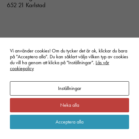
652 21 Karlstad
Nödvändiga
Dessa cookies
går inte att
välja bort. De
Vi använder cookies! Om du tycker det är ok, klickar du bara
behövs för att
på "Acceptera alla". Du kan såklart välja vilken typ av cookies
hemsidan
Start
/
Pressmeddelanden
/
Inission har beslutat att genomföra samlokalisering med
du vill ha genom att klicka på "Inställningar".
Läs vår
över huvud
Speed Production
cookiepolicy
taget ska
fungera.
Inställningar
Statistik
Linkedin
Vimeo
Youtube
In order for
Neka alla
us to
improve the
Privacy policy
Cookie inställningar
website's
Acceptera alla
Nyhetsbrev
functionality
and
structure,