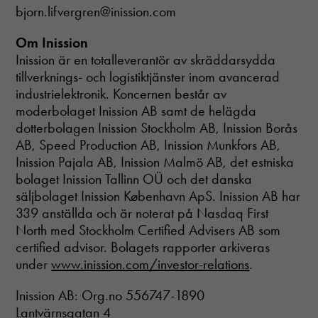
bjorn.lifvergren@inission.com
Om Inission
Inission är en totalleverantör av skräddarsydda
tillverknings- och logistiktjänster inom avancerad
industrielektronik. Koncernen består av
moderbolaget Inission AB samt de helägda
dotterbolagen Inission Stockholm AB, Inission Borås
AB, Speed Production AB, Inission Munkfors AB,
Inission Pajala AB, Inission Malmö AB, det estniska
bolaget Inission Tallinn OÜ och det danska
säljbolaget Inission København ApS. Inission AB har
339 anställda och är noterat på Nasdaq First
North med Stockholm Certified Advisers AB som
certified advisor. Bolagets rapporter arkiveras
under
www.inission.com/investor-relations
.
Inission AB: Org.no 556747-1890
Lantvärnsgatan 4