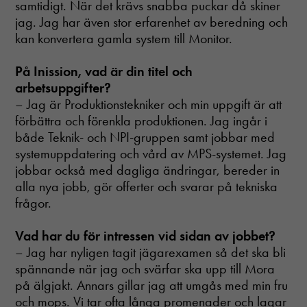
samtidigt. När det krävs snabba puckar då skiner
jag. Jag har även stor erfarenhet av beredning och
kan konvertera gamla system till Monitor.
På Inission, vad är din titel och
arbetsuppgifter?
– Jag är Produktionstekniker och min uppgift är att
förbättra och förenkla produktionen. Jag ingår i
både Teknik- och NPI-gruppen samt jobbar med
systemuppdatering och vård av MPS-systemet. Jag
jobbar också med dagliga ändringar, bereder in
alla nya jobb, gör offerter och svarar på tekniska
frågor.
Vad har du för intressen vid sidan av jobbet?
Nödvändiga
– Jag har nyligen tagit jägarexamen så det ska bli
Dessa cookies
spännande när jag och svärfar ska upp till Mora
går inte att
välja bort. De
på älgjakt. Annars gillar jag att umgås med min fru
behövs för att
och mops. Vi tar ofta långa promenader och lagar