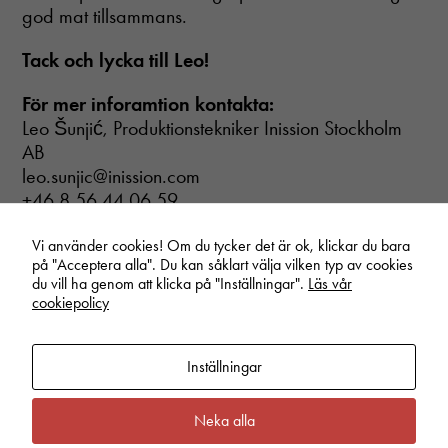
hemsidan
god mat tillsammans.
över huvud
taget ska
Tack och lycka till Leo!
fungera.
För mer inforamtion kontakta:
Statistik
Leo Šunjić, Produktionstekniker Inission Stockholm
In order for
AB
us to
leo.sunjic@inission.com
improve the
+46 8 56 44 06 59
website's
functionality
and
Vi använder cookies! Om du tycker det är ok, klickar du bara
structure,
på "Acceptera alla". Du kan såklart välja vilken typ av cookies
based on
du vill ha genom att klicka på "Inställningar".
Läs vår
Start
/
Nyheter
/
Leo Šunjić – Produktionstekniker på Inission Stockholm
how the
cookiepolicy
website is
used.
Inställningar
Upplevelse
Linkedin
Vimeo
Youtube
Neka alla
För att vår
hemsida ska
Privacy policy