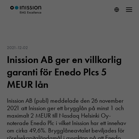
2021-12-02
Inission AB ger en villkorlig
garanti för Enedo Plcs 5
MEUR lån
Inission AB (publ) meddelade den 26 november
2021 att Inission ger ett brygglån på minst 1 och
maximalt 2 MEUR till Nasdaq Helsinki Oy-
noterade Enedo Plc i vilket Inission har ett innehav
om cirka 49,6%. Brygglåneavtalet beviljades för
rörelsekapitaländamål i avvaktan på att Enedo