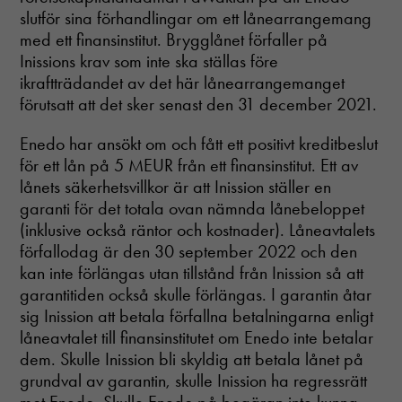
slutför sina förhandlingar om ett lånearrangemang
med ett finansinstitut. Brygglånet förfaller på
Inissions krav som inte ska ställas före
ikraftträdandet av det här lånearrangemanget
förutsatt att det sker senast den 31 december 2021.
Enedo har ansökt om och fått ett positivt kreditbeslut
för ett lån på 5 MEUR från ett finansinstitut. Ett av
lånets säkerhetsvillkor är att Inission ställer en
garanti för det totala ovan nämnda lånebeloppet
(inklusive också räntor och kostnader). Låneavtalets
förfallodag är den 30 september 2022 och den
kan inte förlängas utan tillstånd från Inission så att
garantitiden också skulle förlängas. I garantin åtar
sig Inission att betala förfallna betalningarna enligt
låneavtalet till finansinstitutet om Enedo inte betalar
dem. Skulle Inission bli skyldig att betala lånet på
grundval av garantin, skulle Inission ha regressrätt