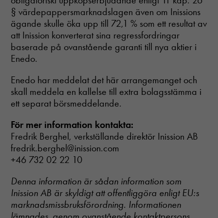
obligatoriskt uppköpserbjudande enligt 11 kap. 26
§ värdepappersmarknadslagen även om Inissions
ägande skulle öka upp till 72,1 % som ett resultat av
att Inission konverterat sina regressfordringar
baserade på ovanstående garanti till nya aktier i
Enedo.
Enedo har meddelat det här arrangemanget och
skall meddela en kallelse till extra bolagsstämma i
ett separat börsmeddelande.
För mer information kontakta:
Fredrik Berghel, verkställande direktör Inission AB
fredrik.berghel@inission.com
+46 732 02 22 10
Denna information är sådan information som
Inission AB är skyldigt att offentliggöra enligt EU:s
marknadsmissbruksförordning. Informationen
lämnades, genom ovanstående kontaktpersons