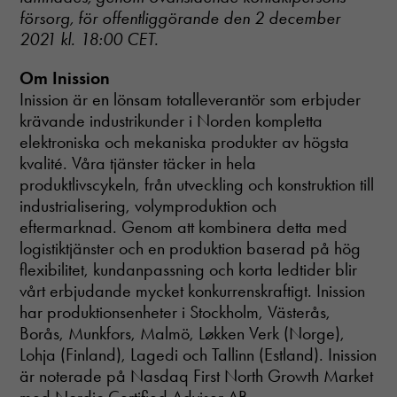
försorg, för offentliggörande den 2 december
2021 kl. 18:00 CET.
Om Inission
Nödvändiga
Inission är en lönsam totalleverantör som erbjuder
Dessa cookies
krävande industrikunder i Norden kompletta
går inte att
elektroniska och mekaniska produkter av högsta
välja bort. De
kvalité. Våra tjänster täcker in hela
behövs för att
hemsidan
produktlivscykeln, från utveckling och konstruktion till
över huvud
industrialisering, volymproduktion och
taget ska
eftermarknad. Genom att kombinera detta med
fungera.
logistiktjänster och en produktion baserad på hög
flexibilitet, kundanpassning och korta ledtider blir
vårt erbjudande mycket konkurrenskraftigt. Inission
Statistik
In order for
har produktionsenheter i Stockholm, Västerås,
us to
Borås, Munkfors, Malmö, Løkken Verk (Norge),
improve the
Lohja (Finland), Lagedi och Tallinn (Estland). Inission
website's
är noterade på Nasdaq First North Growth Market
functionality
and