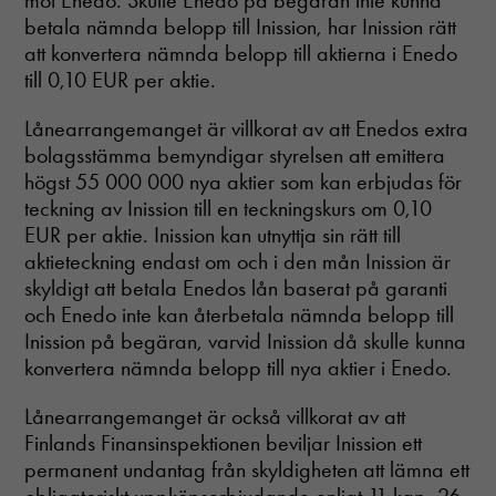
mot Enedo. Skulle Enedo på begäran inte kunna
betala nämnda belopp till Inission, har Inission rätt
att konvertera nämnda belopp till aktierna i Enedo
till 0,10 EUR per aktie.
Lånearrangemanget är villkorat av att Enedos extra
bolagsstämma bemyndigar styrelsen att emittera
högst 55 000 000 nya aktier som kan erbjudas för
teckning av Inission till en teckningskurs om 0,10
EUR per aktie. Inission kan utnyttja sin rätt till
aktieteckning endast om och i den mån Inission är
skyldigt att betala Enedos lån baserat på garanti
och Enedo inte kan återbetala nämnda belopp till
Inission på begäran, varvid Inission då skulle kunna
konvertera nämnda belopp till nya aktier i Enedo.
Lånearrangemanget är också villkorat av att
Finlands Finansinspektionen beviljar Inission ett
permanent undantag från skyldigheten att lämna ett