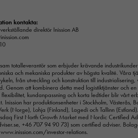
ation kontakta:
verkställande direktör Inission AB
inission.com
10
önsam totalleverantör som erbjuder krävande industrikunde
oniska och mekaniska produkter av högsta kvalité. Våra tjä
ykeln, från utveckling och konstruktion till industrialiserin
. Genom att kombinera detta med logistiktjänster och en
lexibilitet, kundanpassning och korta ledtider blir vårt 
gt. Inission har produktionsenheter i Stockholm, Västerås, 
rk (Norge), Lohja (Finland), Lagedi och Tallinn (Estland). 
daq First North Growth Market med Nordic Certified Ad
dviser.se, +46 707 94 90 73) som certified adviser. Bolag
 www.inission.com/investor-relations.