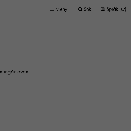
Meny
Sök
Språk (sv)
en ingår även