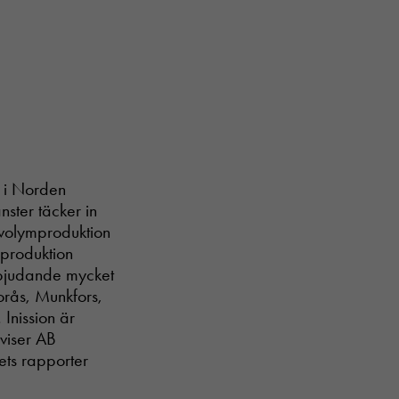
r i Norden
nster täcker in
g, volymproduktion
 produktion
erbjudande mycket
Borås, Munkfors,
Inission är
viser AB
ets rapporter