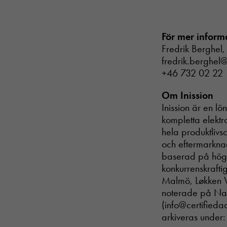
För mer inform
Fredrik Berghel, 
fredrik.berghel@
+46 732 02 22 
Om Inission
Inission är en l
kompletta elektr
hela produktlivsc
och eftermarknad
baserad på hög f
konkurrenskrafti
Malmö, Løkken Ve
noterade på Nas
(info@certifieda
arkiveras under: