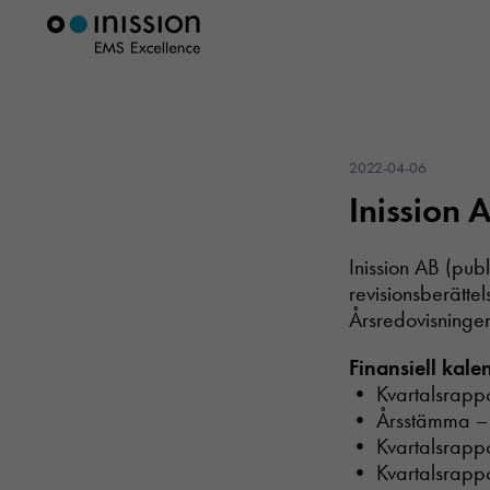
2022-04-06
Inission 
Inission AB (pub
revisionsberättel
Årsredovisningen
Finansiell kale
• Kvartalsrapp
• Årsstämma –
• Kvartalsrapp
• Kvartalsrapp