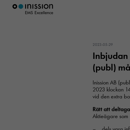
2023-05-29
Inbjudan 
(publ) m
Inission AB (pu
2023 klockan 14.
vid den extra b
Rätt att delta
Aktieägare som 
– dels vara inf