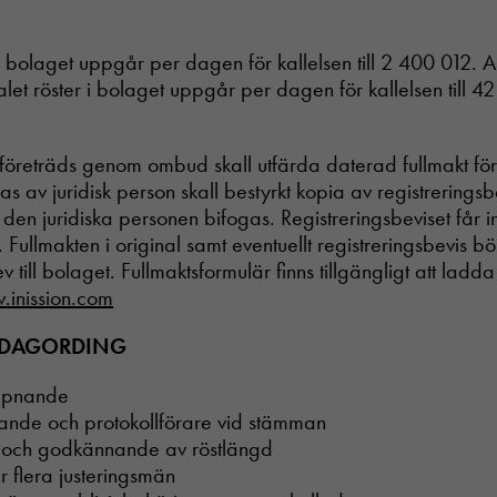
i bolaget uppgår per dagen för kallelsen till 2 400 012. Ant
let röster i bolaget uppgår per dagen för kallelsen till 4
företräds genom ombud skall utfärda daterad fullmakt f
as av juridisk person skall bestyrkt kopia av registreringsbe
den juridiska personen bifogas. Registreringsbeviset får i
Fullmakten i original samt eventuellt registreringsbevis b
 till bolaget. Fullmaktsformulär finns tillgängligt att lad
inission.com
L DAGORDING
ppnande
rande och protokollförare vid stämman
 och godkännande av röstlängd
er flera justeringsmän