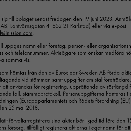
ig till bolaget senast fredagen den 19 juni 2023. Anmäla
n AB, Lantvärnsgatan 4, 652 21 Karlstad) eller via e-post
d@inission.com
.
l uppges namn eller företag, person- eller organisations
ess och telefonnummer. Aktieägare som önskar medföra hög
på samma vis.
 som hämtas från den av Euroclear Sweden AB förda akti
tagande vid stämman samt uppgifter om ställföreträdar
att användas för registrering, upprättande av röstlängd
nde fall, stämmoprotokoll. Personuppgifterna hanteras i
dningen (Europaparlamentets och Rådets förordning (E
 den 25 maj 2018.
tit förvaltarregistrera sina aktier bör i god tid före den 1
s försorg, tillfälligt registrera aktierna i eget namn för att 