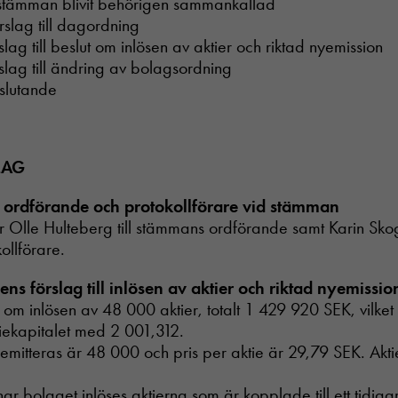
stämman blivit behörigen sammankallad
slag till dagordning
slag till beslut om inlösen av aktier och riktad nyemission
rslag till ändring av bolagsordning
slutande
LAG
v ordförande och protokollförare vid stämman
år Olle Hulteberg till stämmans ordförande samt Karin Skogl
ollförare.
sens förslag till inlösen av aktier och riktad nyemissio
ut om inlösen av 48 000 aktier, totalt 1 429 920 SEK, vilke
iekapitalet med 2 001,312.
 emitteras är 48 000 och pris per aktie är 29,79 SEK. Akti
ar bolaget inlöses aktierna som är kopplade till ett tidiga