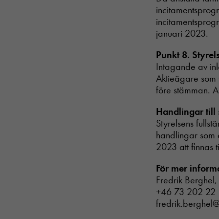
incitamentsprogr
incitamentsprogr
januari 2023.
Punkt 8. Styrel
Intagande av inl
Aktieägare som 
före stämman. A
Handlingar til
Styrelsens fullst
handlingar som 
2023 att finnas 
För mer inform
Fredrik Berghel,
+46 73 202 22
fredrik.berghel@