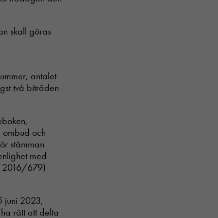
n skall göras
nummer, antalet
st två biträden
eboken,
e, ombud och
 för stämman
 enlighet med
U) 2016/679)
5 juni 2023,
ha rätt att delta