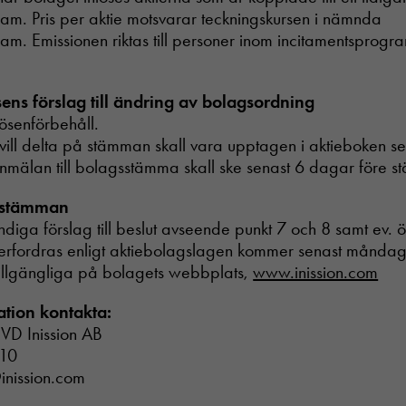
am. Pris per aktie motsvarar teckningskursen i nämnda
am. Emissionen riktas till personer inom incitamentsprogr
sens förslag till ändring av bolagsordning
ösenförbehåll.
vill delta på stämman skall vara upptagen i aktieboken s
nmälan till bolagsstämma skall ske senast 6 dagar före 
l stämman
Nödvändiga
ändiga förslag till beslut avseende punkt 7 och 8 samt ev. 
Dessa cookies
erfordras enligt aktiebolagslagen kommer senast måndag
går inte att
tillgängliga på bolagets webbplats,
www.inission.com
välja bort. De
behövs för att
hemsidan
ation kontakta:
över huvud
 VD Inission AB
taget ska
 10
fungera.
inission.com