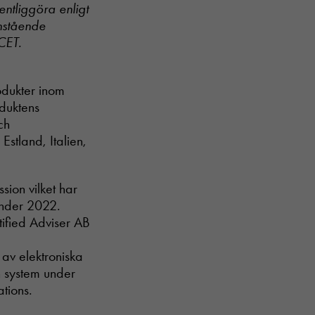
entliggöra enligt
nstående
CET.
rodukter inom
oduktens
ch
Estland, Italien,
sion vilket har
 under 2022.
ified Adviser AB
 av elektroniska
h system under
tions.