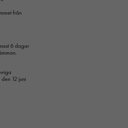
ammet från
enast 6 dagar
stämman.
övriga
 den 12 juni