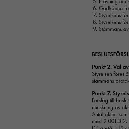
Prövning om 
Godkänna för
Styrelsens för
Styrelsens fö
Stämmans av
BESLUTSFÖRS
Punkt 2. Val a
Styrelsen föresl
stämmans protok
Punkt 7. Styrel
Förslag till besl
minskning av akt
Antal aktier som
med 2 001,312.
Då anställd lämn