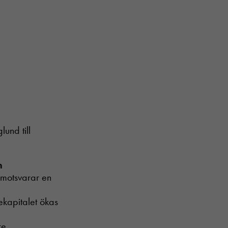
und till
n
t motsvarar en
ekapitalet ökas
re