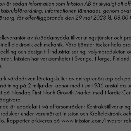
n är sådan information som Inission AB är skyldigt att off
Statistik
ssbruksförordning. Informationen lämnades, genom ova
In order for
us to
försorg, för offentliggörande den 29 maj 2023 kl. 08:00 
improve the
website's
functionality
otalleverantör av skräddarsydda tillverkningstjänster och p
and
structure,
riell elektronik och mekanik. Våra tjänster täcker hela pr
based on
tveckling och design till industrialisering, volymproduktion o
how the
ster. Inission har verksamheter i Sverige, Norge, Finland, 
website is
n.
used.
stark värdedriven företagskultur av entreprenörskap och pas
omsättning på 2 miljarder kronor med i snitt 936 anställda
Upplevelse
För att vår
erat på Nasdaq First North Growth Market med Nordic Cert
hemsida ska
rådgivare.
prestera så
ande är uppdelat i två affärsområden; Kontraktstillverkning
bra som
odukter under varumärket Inission och Kraftelektronik oc
möjligt
under ditt
o. Rapporter arkiveras på www.inission.com/investor-rela
besök. Om
du nekar