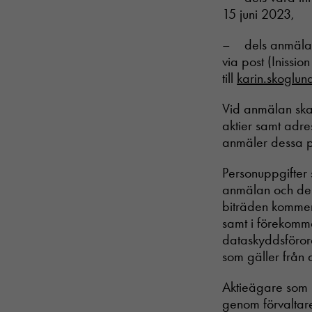
15 juni 2023,
– dels anmäla s
via post (Inissio
till
karin.skoglun
Vid anmälan skal
aktier samt adr
anmäler dessa 
Personuppgifter
anmälan och del
biträden kommer 
samt i förekomma
dataskyddsföror
som gäller från
Aktieägare som lå
genom förvaltaren