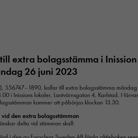
till extra bolagsstämma i Inissio
åndag 26 juni 2023
bl), 556747–1890, kallar till extra bolagsstämma måndag 
00 i Inissions lokaler, Lantvärnsgatan 4, Karlstad. Närva
olagsstämman kommer att påbörjas klockan 13.30.
ga vid den extra bolagsstämman
önskar delta vid stämman skall:
örd i den av Euroclear Sweden AB förda aktieboken sen