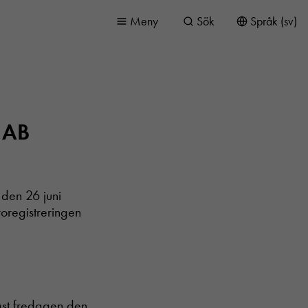
Meny
Sök
Språk (sv)
n AB
den 26 juni
roregistreringen
ast fredagen den