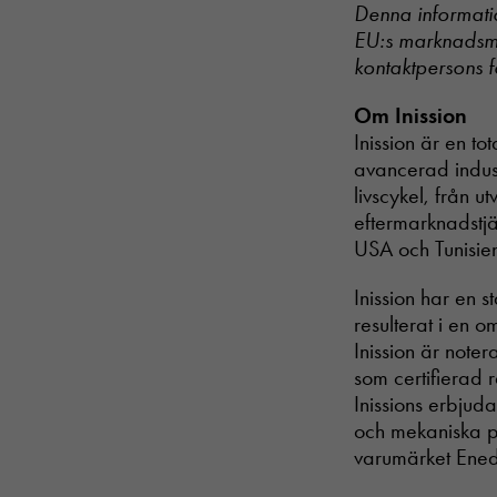
Denna informatio
EU:s marknadsmi
kontaktpersons 
Om Inission
Inission är en t
avancerad indust
livscykel, från u
eftermarknadstjän
USA och Tunisie
Inission har en 
resulterat i en 
Inission är not
som certifierad 
Inissions erbjud
och mekaniska pr
varumärket Ened