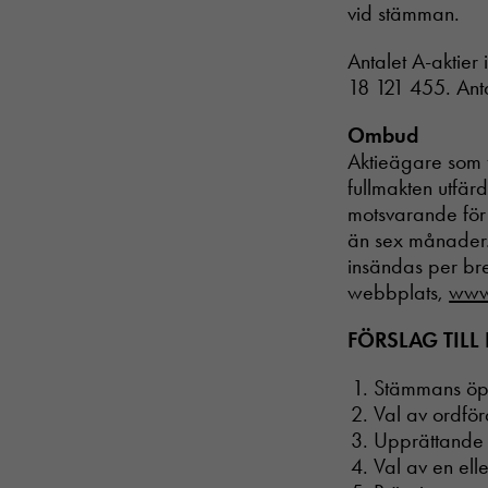
vid stämman.
Antalet A-aktier 
18 121 455. Anta
Ombud
Aktieägare som 
fullmakten utfärd
motsvarande för 
än sex månader. 
insändas per brev
webbplats,
www.
FÖRSLAG TIL
Stämmans ö
Val av ordfö
Upprättande
Val av en ell