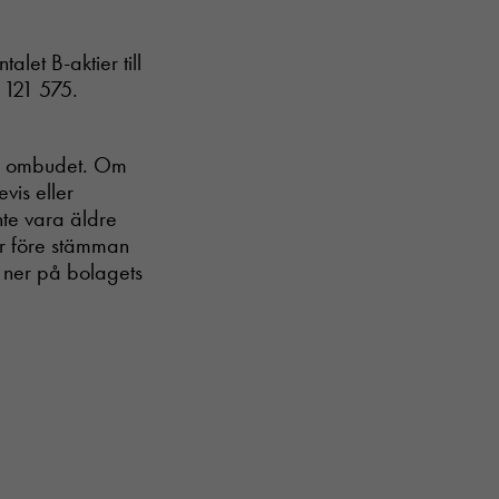
alet B-aktier till
2 121 575.
ör ombudet. Om
vis eller
nte vara äldre
ör före stämman
da ner på bolagets